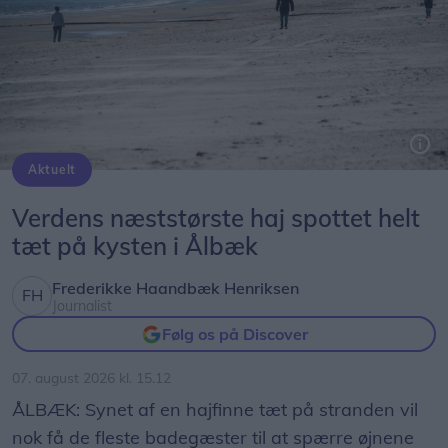
Aktuelt
Genrefoto: Peter Broen
Verdens næststørste haj spottet helt
tæt på kysten i Ålbæk
Frederikke Haandbæk Henriksen
Journalist
Følg os på Discover
07. august 2026 kl. 15.12
ÅLBÆK: Synet af en hajfinne tæt på stranden vil
nok få de fleste badegæster til at spærre øjnene