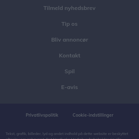
Tilmeld nyhedsbrev
Tip os
Bliv annoncør
Kontakt
Spil
E-avis
Privatlivspolitik
Cookie-indstillinger
Tekst, grafik, billeder, lyd og andet indhold på dette website er beskyttet