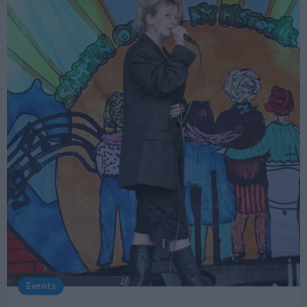
- Vi håber, at den er sund og rask og bare er på
en lille ferie nordpå eller sydpå, og at den så
svømmer videre igen.
Skulle hajen vise sig at være syg og ende med at
strande, kan den muligvis blive undersøgt
nærmere.
Selv om det er et meget sjældent syn ved Ålbæk,
har området faktisk tidligere haft besøg af arten.
Ifølge Fiskeatlas blev den første brugde registreret
i Danmark i 1923, da et eksemplar blev fanget i
Ålbæk Bugt. Endnu en blev fanget samme sted i
1927.
Events
Men netop fordi det hører til sjældenhederne at se