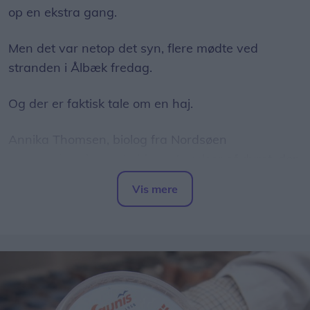
op en ekstra gang.
Men det var netop det syn, flere mødte ved
stranden i Ålbæk fredag.
Og der er faktisk tale om en haj.
Annika Thomsen, biolog fra Nordsøen
Oceanarium, har set videooptagelser af dyret, der
er blevet spottet nær kysten ved Ålbæk, og hun
Vis mere
bekræfter over for LigeHer.nu, at der er tale om en
Del artikel
brugde.