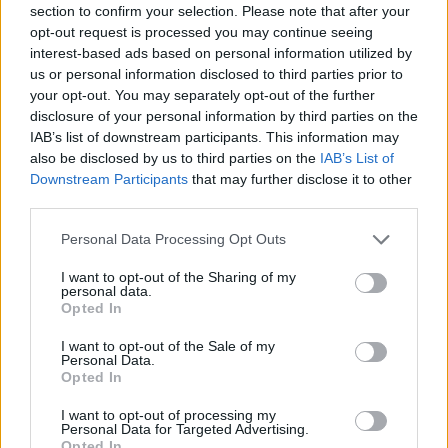
meter lange.
SKAGEN: Launis i Skagen er blandt tre nordjyske
section to confirm your selection. Please note that after your
producenter, der er indstillet til en ny hæderspris
opt-out request is processed you may continue seeing
Usædvanligt syn
interest-based ads based on personal information utilized by
fra Coop.
us or personal information disclosed to third parties prior to
Ifølge Annika Thomsen er det usædvanligt at se
your opt-out. You may separately opt-out of the further
Virksomheden skal dyste mod Aabybro Mejeri og
en brugde så tæt på kysten i Kattegat.
disclosure of your personal information by third parties on the
IAB’s list of downstream participants. This information may
Thisted Bryghus om at blive Nordjyllands kandidat
also be disclosed by us to third parties on the
IAB’s List of
til den landsdækkende kåring af »Medlemmernes
Arten ses blandt andet omkring England, Skotland
Downstream Participants
that may further disclose it to other
favorit«.
og Irland og kan også forekomme længere ude i
third parties.
Nordsøen.
Personal Data Processing Opt Outs
Det fremgår af en pressemeddelelse fra Coop.
- Det er lidt usædvanligt, at den er lige her. Man
I want to opt-out of the Sharing of my
personal data.
Fra mandag 10. august kan Coops medlemmer i
kan godt opleve dem tættere på kysten andre
Opted In
Vis mere
Nordjylland stemme på den producent, de
steder, men ikke normalt her, siger hun.
Del artikel
I want to opt-out of the Sale of my
foretrækker. Den kandidat, der får flest nordjyske
Personal Data.
Opted In
stemmer, går videre til en landsdækkende
Hvorfor brugden er kommet så tæt på stranden
afstemning mod vindere fra seks andre dele af
Kategorier
ved Ålbæk, er svært at sige.
I want to opt-out of processing my
Personal Data for Targeted Advertising.
landet.
Opted In