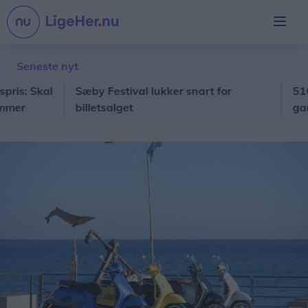
Seneste nyt
 Skal
Sæby Festival lukker snart for
516 børn 
billetsalget
gang: Hj