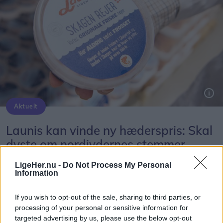
Aktuelt
Launis dyster mod Aabybro Mejeri og Thisted Bryghus om at blive Nordjyllands kandidat til Coops nye hæderspris.
Launis kan vinde ny hæderspris: Skal
dyste om nordjydernes stemmer
Og det er ikke nogen lille fisk.
Frederikke Haandbæk Henriksen
LigeHer.nu -
Do Not Process My Personal
- Det er verdens næststørste haj efter hvalhajen,
Information
Journalist
fortæller hun.
Følg os på Discover
If you wish to opt-out of the sale, sharing to third parties, or
processing of your personal or sensitive information for
Voksne brugder kan ifølge Lex.dk blive over 10
07. august 2026 kl. 14.00
targeted advertising by us, please use the below opt-out