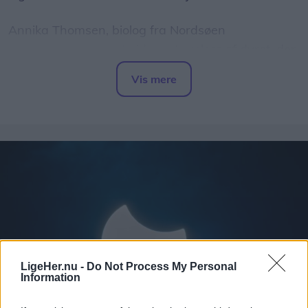
Annika Thomsen, biolog fra Nordsøen
Oceanarium, har set videooptagelser af dyret, der
er blevet spottet nær kysten ved Ålbæk, og hun
Vis mere
bekræfter over for LigeHer.nu, at der er tale om en
Del artikel
brugde.
LigeHer.nu -
Do Not Process My Personal
Information