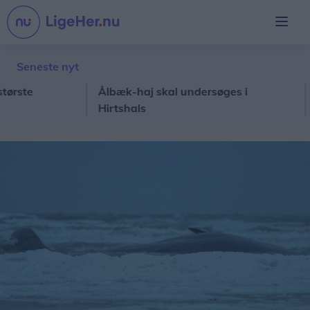
Seneste nyt
e
Ålbæk-haj skal undersøges i
Haj
Hirtshals
kæ