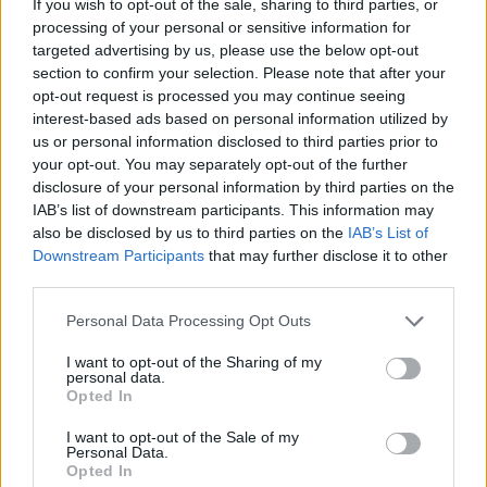
If you wish to opt-out of the sale, sharing to third parties, or
processing of your personal or sensitive information for
targeted advertising by us, please use the below opt-out
Aktuelt
Solformørkelsen 12. august bliver den mest markante, der kan opleves fra Danmark i mere end 20 år. Billedet her er fra delvis solformørkelse Aalborg 29. marts 2025.
Arkivfoto: Martél Andersen
section to confirm your selection. Please note that after your
opt-out request is processed you may continue seeing
Nordjyder kan se årtiets største
interest-based ads based on personal information utilized by
solformørkelse
Og det er ikke nogen lille fisk.
us or personal information disclosed to third parties prior to
your opt-out. You may separately opt-out of the further
disclosure of your personal information by third parties on the
Emilie Nesheim Shaw
- Det er verdens næststørste haj efter hvalhajen,
IAB’s list of downstream participants. This information may
fortæller hun.
also be disclosed by us to third parties on the
IAB’s List of
Følg os på Discover
Downstream Participants
that may further disclose it to other
third parties.
Voksne brugder kan ifølge Lex.dk blive over 10
08. august 2026 kl. 14.00
meter lange.
NORDJYLLAND: Når solen går mod horisonten
Personal Data Processing Opt Outs
onsdag 12. august, bliver det ikke en helt
I want to opt-out of the Sharing of my
Usædvanligt syn
personal data.
almindelig sommeraften.
Opted In
Ifølge Annika Thomsen er det usædvanligt at se
Nordjyder får nemlig mulighed for at opleve den
I want to opt-out of the Sale of my
en brugde så tæt på kysten i Kattegat.
Personal Data.
kraftigste delvise solformørkelse, der kan ses fra
Opted In