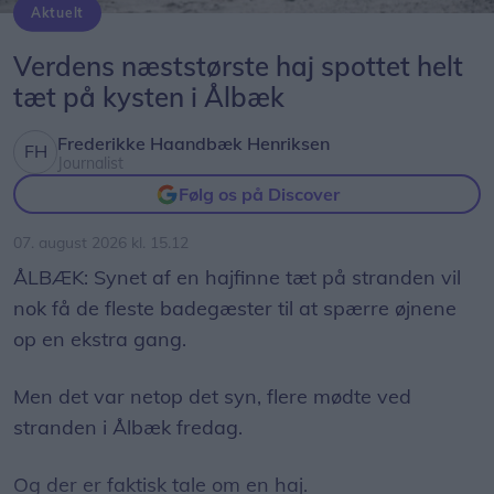
Aktuelt
Genrefoto: Peter Broen
Verdens næststørste haj spottet helt
tæt på kysten i Ålbæk
Frederikke Haandbæk Henriksen
Journalist
Følg os på Discover
07. august 2026 kl. 15.12
ÅLBÆK: Synet af en hajfinne tæt på stranden vil
nok få de fleste badegæster til at spærre øjnene
op en ekstra gang.
Men det var netop det syn, flere mødte ved
stranden i Ålbæk fredag.
Og der er faktisk tale om en haj.