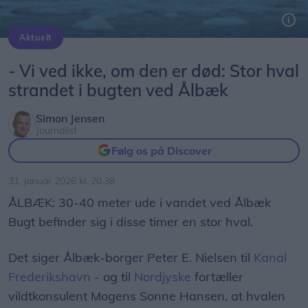
Aktuelt
En stor hval er strandet ved Aalbæk Bugt. Man ved ikke, om den er død eller stadig er i live.
- Vi ved ikke, om den er død: Stor hval
strandet i bugten ved Ålbæk
Simon Jensen
Journalist
Følg os på Discover
31. januar 2026 kl. 20.38
ÅLBÆK: 30-40 meter ude i vandet ved Ålbæk
Bugt befinder sig i disse timer en stor hval.
Det siger Ålbæk-borger Peter E. Nielsen til
Kanal
Frederikshavn
- og til
Nordjyske
fortæller
vildtkonsulent Mogens Sonne Hansen, at hvalen