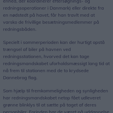
enhed, der koordinerer eftersøgnings- og
redningsoperationer i Danmark) eller direkte fra
en nødstedt på havet, får han travlt med at
varsko de frivillige besætningsmedlemmer på
redningsbåden.
Specielt i sommerperioden kan der hurtigt opstå
trængsel af biler på havnen ved
redningsstationen, hvorved det kan tage
redningsmandskabet uforholdsmæssigt lang tid at
nå frem til stationen med de to krydsede
Dannebrog flag.
Som hjælp til fremkommeligheden og synligheden
har redningsmandskabet netop fået udleveret
grønne blinklys til at sætte på taget af deres
personbiler. Forinden har de været på uddannelse