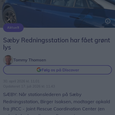
Aktuelt
Redningsmand Christian Isaksens bil med det grønne blinklys på taget.
Sæby Redningsstation har fået grønt
lys
Tommy Thomsen
Følg os på Discover
30. april 2026 kl. 11.01
Opdateret 17. juli 2026 kl. 11.43
SÆBY: Når stationslederen på Sæby
Redningsstation, Birger Isaksen, modtager opkald
fra JRCC - Joint Rescue Coordination Center (en