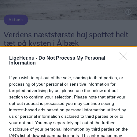
Aktuelt
Genrefoto: Peter Broen
Verdens næststørste haj spottet helt
tæt på kysten i Ålbæk
Frederikke Haandbæk Henriksen
LigeHer.nu -
Do Not Process My Personal
Journalist
Information
Følg os på Discover
If you wish to opt-out of the sale, sharing to third parties, or
07. august 2026 kl. 15.12
processing of your personal or sensitive information for
targeted advertising by us, please use the below opt-out
ÅLBÆK: Synet af en hajfinne tæt på stranden vil
section to confirm your selection. Please note that after your
nok få de fleste badegæster til at spærre øjnene
opt-out request is processed you may continue seeing
op en ekstra gang.
interest-based ads based on personal information utilized by
us or personal information disclosed to third parties prior to
your opt-out. You may separately opt-out of the further
Men det var netop det syn, flere mødte ved
disclosure of your personal information by third parties on the
stranden i Ålbæk fredag.
IAB’s list of downstream participants. This information may