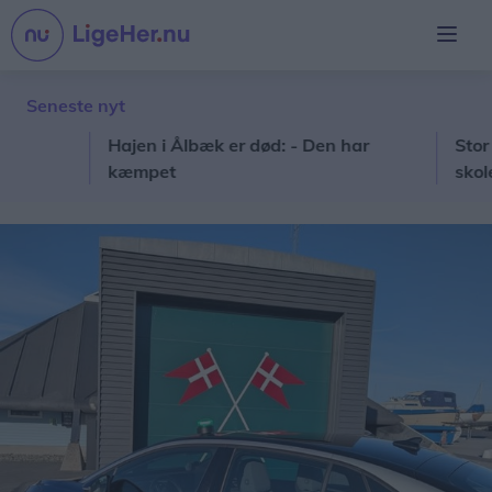
Seneste nyt
Hajen i Ålbæk er død: - Den har
Stor kæde 
kæmpet
skoledag