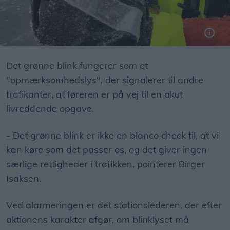
Stationsleder Birger Isaksen håber, at bilisterne vil taget hensyn, når redningsmandskabet anvender det grønne lys.
Det grønne blink fungerer som et
"opmærksomhedslys", der signalerer til andre
trafikanter, at føreren er på vej til en akut
livreddende opgave.
- Det grønne blink er ikke en blanco check til, at vi
kan køre som det passer os, og det giver ingen
særlige rettigheder i trafikken, pointerer Birger
Isaksen.
Ved alarmeringen er det stationslederen, der efter
aktionens karakter afgør, om blinklyset må