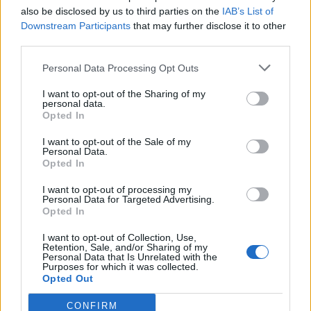
also be disclosed by us to third parties on the
IAB’s List of
Downstream Participants
that may further disclose it to other
Og der er faktisk tale om en haj.
third parties.
Annika Thomsen, biolog fra Nordsøen
Personal Data Processing Opt Outs
Oceanarium, har set videooptagelser af dyret, der
I want to opt-out of the Sharing of my
personal data.
er blevet spottet nær kysten ved Ålbæk, og hun
Opted In
Vis mere
bekræfter over for LigeHer.nu, at der er tale om en
Del artikel
I want to opt-out of the Sale of my
brugde.
Personal Data.
Opted In
I want to opt-out of processing my
Personal Data for Targeted Advertising.
Opted In
I want to opt-out of Collection, Use,
Retention, Sale, and/or Sharing of my
Personal Data that Is Unrelated with the
Purposes for which it was collected.
Opted Out
CONFIRM