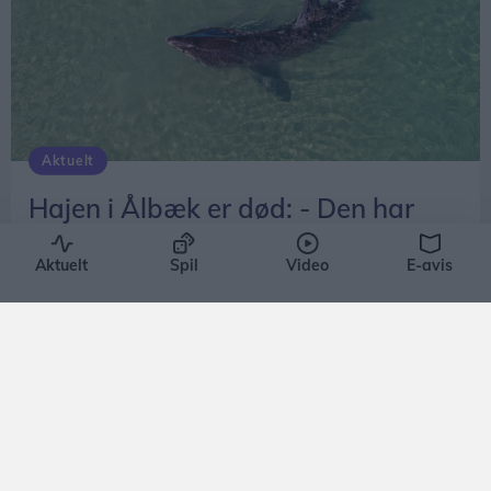
Aktuelt
Hajen i Ålbæk er død: - Den har
kæmpet
Aktuelt
Spil
Video
E-avis
Freja Hesthaven