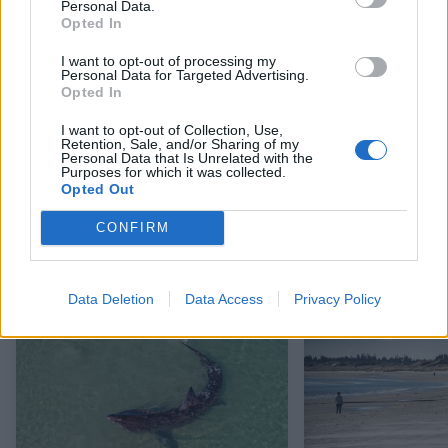
Personal Data.
Opted In
I want to opt-out of processing my
Personal Data for Targeted Advertising.
Opted In
I want to opt-out of Collection, Use,
Retention, Sale, and/or Sharing of my
Personal Data that Is Unrelated with the
Lille hyggelig gårdhave og isbutik i
Brugden endte s
Purposes for which it was collected.
Sæby
Opted Out
CONFIRM
Andre læser også
Data Deletion
Data Access
Privacy Policy