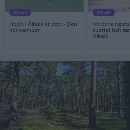
Aktuelt
Aktuelt
Hajen i Ålbæk er død: - Den
Verdens næstst
har kæmpet
spottet helt tæ
Ålbæk