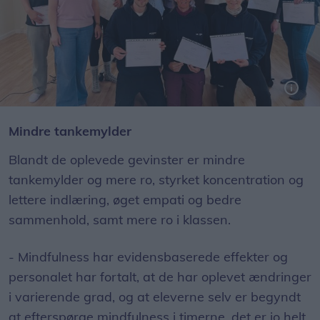
Efter endt kursus får personalet fra Sæby Friskole deres kursusbeviser.
Mindre tankemylder
Blandt de oplevede gevinster er mindre
tankemylder og mere ro, styrket koncentration og
lettere indlæring, øget empati og bedre
sammenhold, samt mere ro i klassen.
- Mindfulness har evidensbaserede effekter og
personalet har fortalt, at de har oplevet ændringer
i varierende grad, og at eleverne selv er begyndt
at efterspørge mindfulness i timerne, det er jo helt