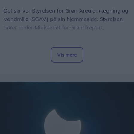
Det skriver Styrelsen for Grøn Arealomlægning og
Vandmiljø (SGAV) på sin hjemmeside. Styrelsen
hører under Ministeriet for Grøn Trepart.
Styrelsen skriver, at en løber fredag "stødte på"
en ulvehvalp og en voksen ulv. Ifølge styrelsen
Vis mere
beskyttede voksenulven sin hvalp ved at vise
Del artikel
tænder og rejse nakkehår.
- Løberen forsøgte at skræmme ulven væk med
høje råb, og efter et stykke tid fortrak ulven og
fulgte efter hvalpen, skriver styrelsen.
Ifølge styrelsen har eksperter fra Nationalt Center
for Miljø og Energi (DCE) under Aarhus Universitet
og Naturhistorisk Museum Aarhus vurderet, at