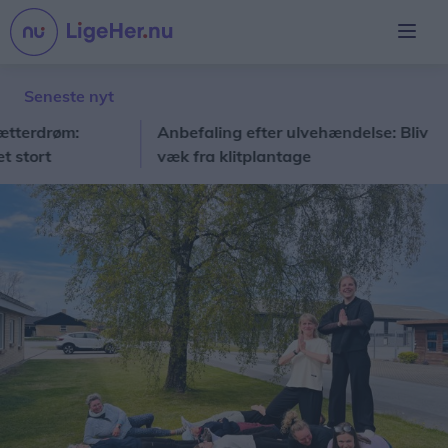
Seneste nyt
drøm:
Anbefaling efter ulvehændelse: Bliv
No
t
væk fra klitplantage
so