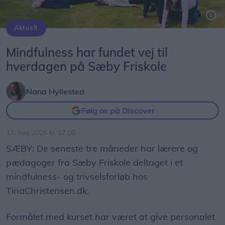
Aktuelt
Personalet på Sæby Friskole udfører "freestyle mindfulness".
Mindfulness har fundet vej til
hverdagen på Sæby Friskole
Nana Hyllested
Følg os på Discover
17. maj 2026 kl. 17.00
SÆBY: De seneste tre måneder har lærere og
pædagoger fra Sæby Friskole deltaget i et
mindfulness- og trivselsforløb hos
TinaChristensen.dk.
Formålet med kurset har været at give personalet