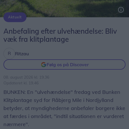
Aktuelt
En "ulvehændelse" fredag ved Bunken Klitplantage syd for Råbjerg Mile i Nordjylland betyder, at myndighederne anbefaler borgere ikke at færdes i området, "indtil situationen er vurderet nærmere".
Arkivfoto: Kim Dahl Hansen
Anbefaling efter ulvehændelse: Bliv
væk fra klitplantage
Ritzau
Følg os på Discover
08. august 2026 kl. 19.36
Opdateret kl. 19.46
BUNKEN: En "ulvehændelse" fredag ved Bunken
Klitplantage syd for Råbjerg Mile i Nordjylland
betyder, at myndighederne anbefaler borgere ikke
at færdes i området, "indtil situationen er vurderet
nærmere".