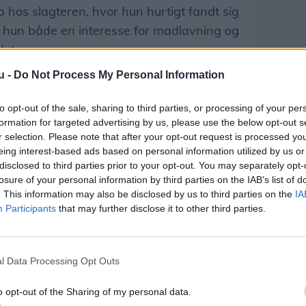
ob hos slagteren, hvor hun hurtigt fandt sig
de hun både en interesse for madlavning og
det.
u -
Do Not Process My Personal Information
jælpe hende med at afslutte 9. klasse og
 starte i lære, men eksamen blev flere
to opt-out of the sale, sharing to third parties, or processing of your per
urderet, at hun ikke var klar. Det ville
formation for targeted advertising by us, please use the below opt-out s
r selection. Please note that after your opt-out request is processed y
e vente på.
eing interest-based ads based on personal information utilized by us or
disclosed to third parties prior to your opt-out. You may separately opt-
 ved af erfaring, hvor stor forskel den rette
losure of your personal information by third parties on the IAB’s list of
. This information may also be disclosed by us to third parties on the
IA
 de kontakt til kommunens ordblindeskole
Participants
that may further disclose it to other third parties.
e, at Bente havde viljen og styrken til at
l Data Processing Opt Outs
o opt-out of the Sharing of my personal data.