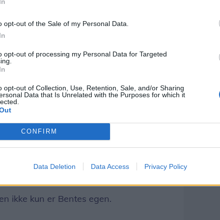
år bestod Bente sin 9. klasses eksamen og
In
refter var vejen banet for en læreplads.
o opt-out of the Sale of my Personal Data.
 slagterskolen i Aalborg og relevante
In
rustet til uddannelsen som
to opt-out of processing my Personal Data for Targeted
ing.
In
n sin uddannelse med ros.
o opt-out of Collection, Use, Retention, Sale, and/or Sharing
ersonal Data that Is Unrelated with the Purposes for which it
lected.
e og er startet i lære igen hos slagteren
Out
ng som slagter.
CONFIRM
t Bente har fået sit svendebrev. Hun har
hvad hun ville, siger Lotte og Dorte
Data Deletion
Data Access
Privacy Policy
en ikke kun er Bentes egen.