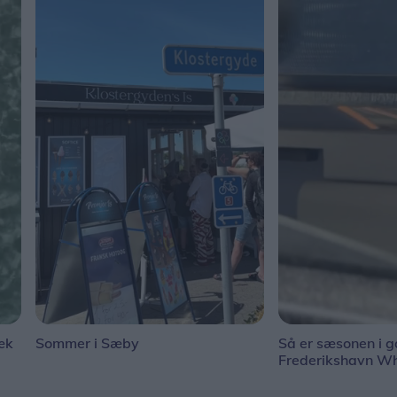
æk
Sommer i Sæby
Så er sæsonen i g
Frederikshavn W