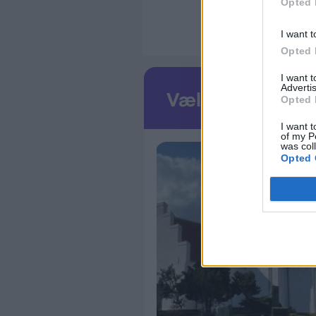
Opted 
I want t
Opted 
I want 
Advertis
Opted 
I want t
of my P
was col
Opted 