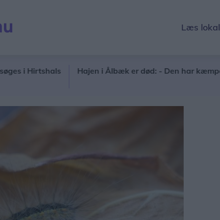
Læs loka
 Hirtshals
Hajen i Ålbæk er død: - Den har kæmpet