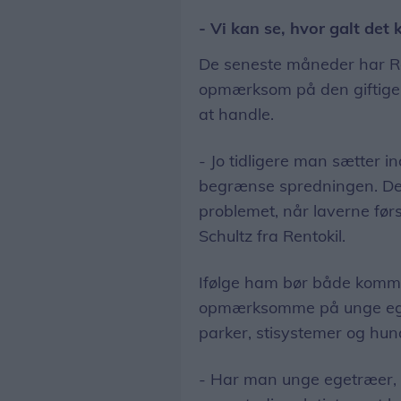
- Vi kan se, hvor galt det
De seneste måneder har R
opmærksom på den giftige 
at handle.
- Jo tidligere man sætter in
begrænse spredningen. Det
problemet, når laverne før
Schultz fra Rentokil.
Ifølge ham bør både kommu
opmærksomme på unge egetr
parker, stisystemer og hu
- Har man unge egetræer, 