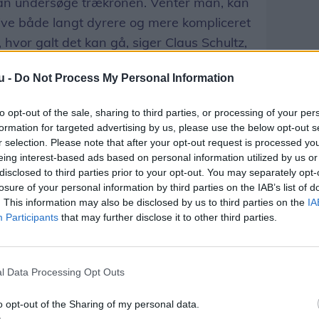
kan undersøge trækronen. Venter man, kan
ive både langt dyrere og mere kompliceret
hvor galt det kan gå, siger Claus Schultz,
u -
Do Not Process My Personal Information
to opt-out of the sale, sharing to third parties, or processing of your per
 meldt ud
, at Odense Kommune har afsat
formation for targeted advertising by us, please use the below opt-out s
r selection. Please note that after your opt-out request is processed y
æmpelse af larven.
eing interest-based ads based on personal information utilized by us or
disclosed to third parties prior to your opt-out. You may separately opt-
 første omgang besluttet at stoppe køb
losure of your personal information by third parties on the IAB’s list of
e periode.
. This information may also be disclosed by us to third parties on the
IA
Participants
that may further disclose it to other third parties.
orbereder sig allerede nu på en eventuel
ngen tæt.
l Data Processing Opt Outs
larvestadiet fra april til juli.
o opt-out of the Sharing of my personal data.