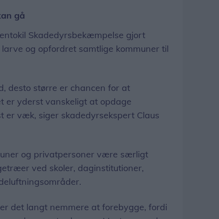
 kan gå
entokil Skadedyrsbekæmpelse gjort
larve og opfordret samtlige kommuner til
d, desto større er chancen for at
 er yderst vanskeligt at opdage
st er væk, siger skadedyrsekspert Claus
ner og privatpersoner være særligt
æer ved skoler, daginstitutioner,
ndeluftningsområder.
er det langt nemmere at forebygge, fordi