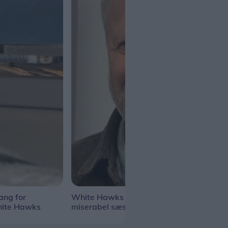
ang for
White Hawks skal revanchere
Ande
hite Hawks
miserabel sæson
bile