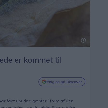
ede er kommet til
Følg os på Discover
 fået ubudne gæster i form af den
onsspinder - også kaldet "Larven fra