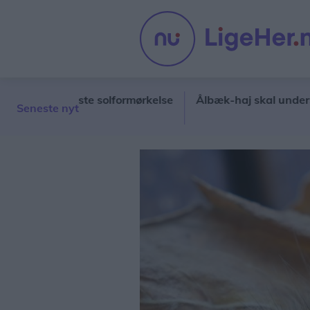
iets største solformørkelse
Ålbæk-haj skal undersøges i
Seneste nyt