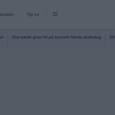
lavisen
Tip os
Stor kæde giver fri på barnets første skoledag
20 unge s