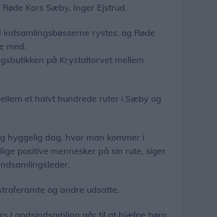
 Røde Kors Sæby, Inger Ejstrud.
l indsamlingsbøsserne rystes, og Røde
re med.
sbutikken på Krystaltorvet mellem
ellem et halvt hundrede ruter i Sæby og
gtig hyggelig dag, hvor man kommer i
ige positive mennesker på sin rute, siger
 indsamlingsleder.
astroferamte og andre udsatte.
s Landsindsamling går til at hjælpe børn