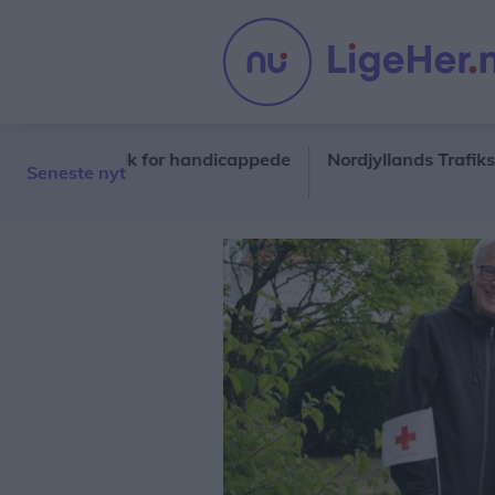
nastik for handicappede
Nordjyllands Trafikselskab ma
Seneste nyt