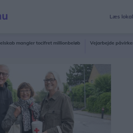
Læs loka
ngler tocifret millionbeløb
Vejarbejde påvirker hovedvej 