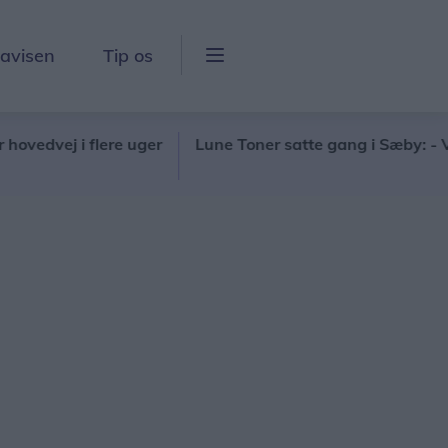
lavisen
Tip os
i flere uger
Lune Toner satte gang i Sæby: - Vi holder 