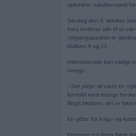
opfordrer næstformand for
Søndag den 5. oktober ska
Kors inviterer alle til at væ
Udgangspunktet er genbrug
klokken 9 og 11.
Interesserede kan vælge m
omegn.
- Det plejer at være en ri
kontakt med mange forskell
Birgit Madsen, der er lokal
En gåtur for krigs- og kat
Pengene fra årets Røde Kor