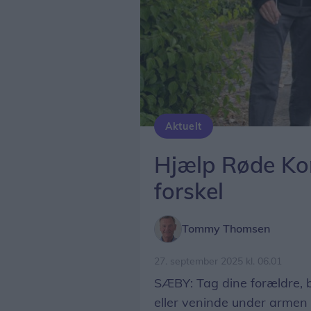
Aktuelt
Indsamlere fra Røde Kors ringer på døren og samler ind til fordel for Røde Kors hjælpearbejde.
Hjælp Røde Ko
forskel
Tommy Thomsen
27. september 2025 kl. 06.01
SÆBY: Tag dine forældre, 
eller veninde under armen 