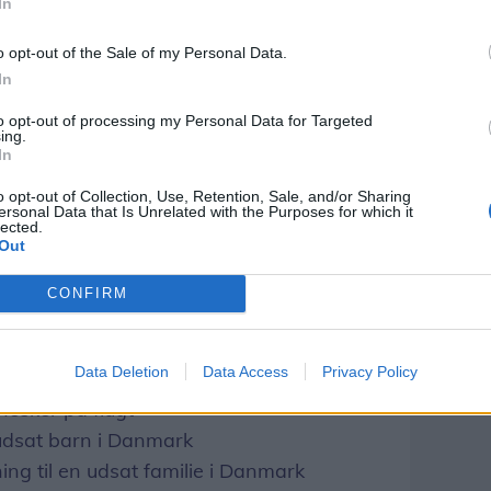
de sig
In
 være med til at gøre en forskel den 5.
o opt-out of the Sale of my Personal Data.
ndsamler hos Røde Kors i Sæby, Inger
In
r Birgit Madsen tlf. 3165 2274 eller tilmeld
to opt-out of processing my Personal Data for Targeted
ing.
rs.dk/indsamling
In
.200 kroner ind. For de 1.200 kroner du
o opt-out of Collection, Use, Retention, Sale, and/or Sharing
ersonal Data that Is Unrelated with the Purposes for which it
yde hjælp til én af nedenstående
lected.
Out
CONFIRM
il 8.000 katastroferamte familier
underernærede børn i en måned
Data Deletion
Data Access
Privacy Policy
lier på flugt.
nesker på flugt
t udsat barn i Danmark
g til en udsat familie i Danmark