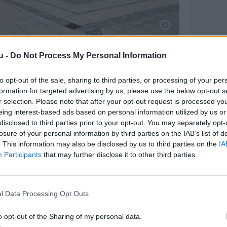
u -
Do Not Process My Personal Information
alt og har akut brug for mad, vand,
 førstehjælp og tag over hovedet, f.eks. i
to opt-out of the sale, sharing to third parties, or processing of your per
formation for targeted advertising by us, please use the below opt-out s
r selection. Please note that after your opt-out request is processed y
dt andet til at støtte børn og voksne, der
eing interest-based ads based on personal information utilized by us or
disclosed to third parties prior to your opt-out. You may separately opt-
onomisk og socialt.
losure of your personal information by third parties on the IAB’s list of
. This information may also be disclosed by us to third parties on the
IA
gler netværk og støtte.
Participants
that may further disclose it to other third parties.
udenfor.
l Data Processing Opt Outs
savner nærværet fra en frivillig ven.
o opt-out of the Sharing of my personal data.