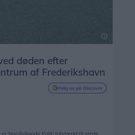
ved døden efter
centrum af Frederikshavn
Følg os på Discover
ordjyllands Politi talstærkt til stede