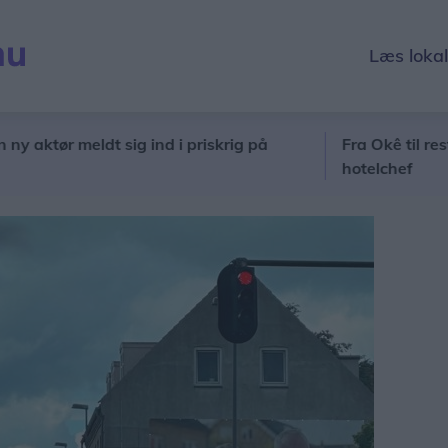
Læs loka
r meldt sig ind i priskrig på
Fra Okê til resten af hu
hotelchef