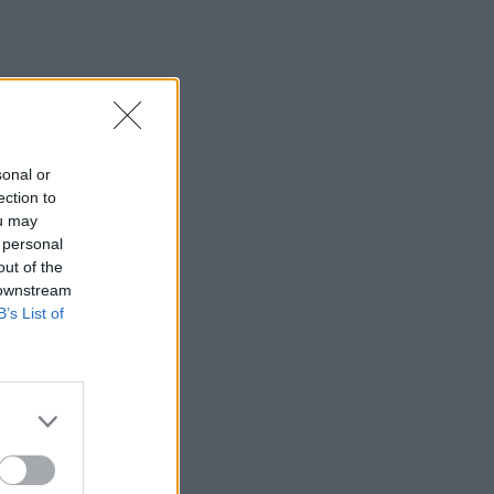
sonal or
ection to
ou may
 personal
out of the
 downstream
B’s List of