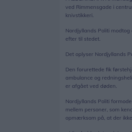
ved Rimmensgade i centrum
knivstikkeri.
Nordjyllands Politi modto
efter til stedet.
Det oplyser Nordjyllands Po
Den forurettede fik førsteh
ambulance og redningsheli
er afgået ved døden.
Nordjyllands Politi formode
mellem personer, som kend
opmærksom på, at der ikke e