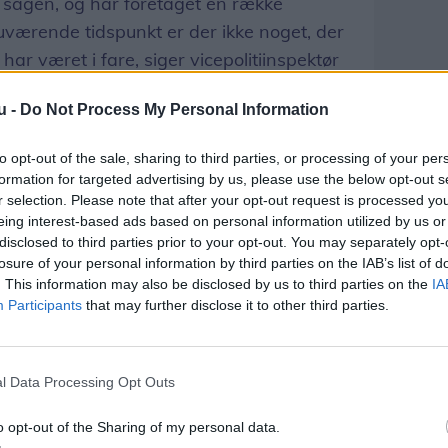
d sagen, og har foretaget en række
nuværende tidspunkt er der ikke noget, der
har været i fare, siger vicepolitiinspektør
olitiets efterforskning af sagen.
u -
Do Not Process My Personal Information
ed afhøring af vidner, sikring af spor m.m.
to opt-out of the sale, sharing to third parties, or processing of your per
formation for targeted advertising by us, please use the below opt-out s
 forskellige hypoteser og nogle vidneudsagn,
r selection. Please note that after your opt-out request is processed y
er Søren Pejtersen.
eing interest-based ads based on personal information utilized by us or
disclosed to third parties prior to your opt-out. You may separately opt-
losure of your personal information by third parties on the IAB’s list of
 arbejde er et større område omkring
. This information may also be disclosed by us to third parties on the
IA
andt Rimmensgade, spærret af.
Participants
that may further disclose it to other third parties.
endnu ikke underrettet, og Nordjyllands
 kommentarer i sagen på nuværende
l Data Processing Opt Outs
o opt-out of the Sharing of my personal data.