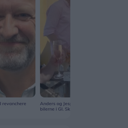
l revanchere
Anders og Jesper holder øje med
Uge 
bilerne i Gl. Skagen