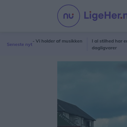
Sæby: - Vi holder af musikken
I al stilhed har en ny aktø
Seneste nyt
dagligvarer