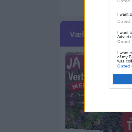
Opted 
I want t
Opted 
I want 
Advertis
Opted 
I want t
of my P
was col
Opted 