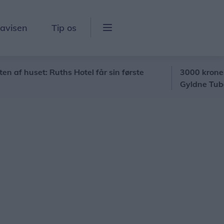
lavisen
Tip os
set: Ruths Hotel får sin første
3000 kroner fik ben
Gyldne Tuba"