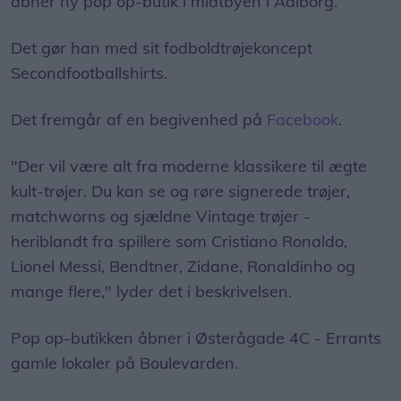
åbner ny pop op-butik i midtbyen i Aalborg.
Det gør han med sit fodboldtrøjekoncept
Secondfootballshirts.
Det fremgår af en begivenhed på
Facebook
.
"Der vil være alt fra moderne klassikere til ægte
kult-trøjer. Du kan se og røre signerede trøjer,
matchworns og sjældne Vintage trøjer -
heriblandt fra spillere som Cristiano Ronaldo,
Lionel Messi, Bendtner, Zidane, Ronaldinho og
mange flere," lyder det i beskrivelsen.
Pop op-butikken åbner i Østerågade 4C - Errants
gamle lokaler på Boulevarden.