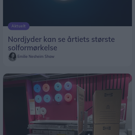
Aktuelt
Nordjyder kan se årtiets største
solformørkelse
Emilie Nesheim Shaw
Overblik over, hvornår solformørkelsen rammer forskellige steder i Nordjylland.