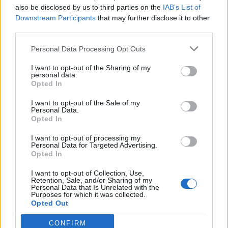
also be disclosed by us to third parties on the
IAB’s List of
Downstream Participants
that may further disclose it to other
Åbningstiderne er mandag til fredag kl. 12.00-
Aktuelt
third parties.
Solformørkelsen 12. august bliver den mest markante, der kan opleves fra Danmark i mere end 20 år. Billedet her er fra delvis solformørkelse Aalborg 29. marts 2025.
Arkivfoto: Martél Andersen
18.00 og lørdag samt søndag kl. 10.00-18.00.
Nordjyder kan se årtiets største
Personal Data Processing Opt Outs
solformørkelse
Asfaltarbejdet er planlagt til uge 33 og 34. Hvis
I want to opt-out of the Sharing of my
personal data.
tidsplanen holder, genåbner genbrugspladsen på
Opted In
Emilie Nesheim Shaw
Over Kæret fredag den 21. august.
I want to opt-out of the Sale of my
Følg os på Discover
Personal Data.
Opted In
08. august 2026 kl. 14.00
I want to opt-out of processing my
Personal Data for Targeted Advertising.
NORDJYLLAND: Når solen går mod horisonten
Opted In
onsdag 12. august, bliver det ikke en helt
I want to opt-out of Collection, Use,
almindelig sommeraften.
Retention, Sale, and/or Sharing of my
Personal Data that Is Unrelated with the
Purposes for which it was collected.
Nordjyder får nemlig mulighed for at opleve den
Opted Out
kraftigste delvise solformørkelse, der kan ses fra
CONFIRM