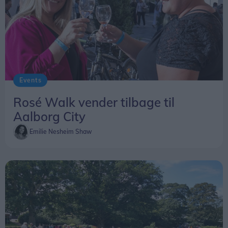
opleve en kraftigere solformørkelse herhjemme.
Vil man se det præcise tidspunkt for
solformørkelsen på en bestemt lokation kan den
findes
her
.
Events
Rosé Walk vender tilbage til
Aalborg City
Emilie Nesheim Shaw