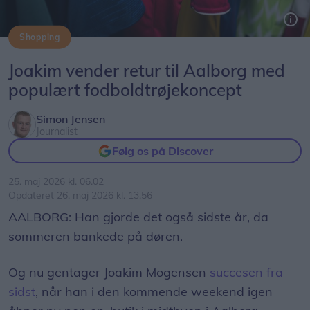
Shopping
Secondfootballshirts kommer til Aalborg med, hvad de selv kalder "Danmarks største pop up-butik med fodboldtrøjer".
Joakim vender retur til Aalborg med
populært fodboldtrøjekoncept
Simon Jensen
Journalist
Følg os på Discover
25. maj 2026 kl. 06.02
Opdateret 26. maj 2026 kl. 13.56
AALBORG: Han gjorde det også sidste år, da
sommeren bankede på døren.
Og nu gentager Joakim Mogensen
succesen fra
sidst
, når han i den kommende weekend igen