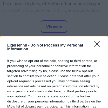
Lukningen skyldes, at Aalborg Kommune lægger
ny asfalt på hovedvejen ind til genbrugspladsen
som led i et større vejarbejde på Over Kæret og i
krydset ved Th. Sauers Vej.
Vis mere
Del artikel
Mens genbrugspladsen er lukket, henvises
besøgende til området andre pladser.
LigeHer.nu -
Do Not Process My Personal
Information
Sundsholmen Genbrugsplads, Nørresundby, som
If you wish to opt-out of the sale, sharing to third parties, or
har adressen Sundsholmen 20, 9400
processing of your personal or sensitive information for
Nørresundby.
targeted advertising by us, please use the below opt-out
section to confirm your selection. Please note that after your
Åbningstiderne er mandag til fredag kl. 10.00-
opt-out request is processed you may continue seeing
interest-based ads based on personal information utilized by
18.00 og lørdag samt søndag kl. 08.00-18.00.
us or personal information disclosed to third parties prior to
your opt-out. You may separately opt-out of the further
Storvorde Genbrugsplads, der har adressen
disclosure of your personal information by third parties on the
IAB’s list of downstream participants. This information may
Engvej 26, 9280 Storvorde.