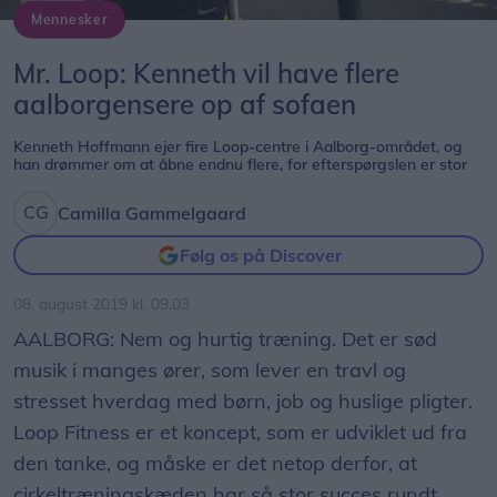
Mennesker
Kenneth Hoffmann ejer de fire Loop-centre i Aalborg-området, og han vil gerne have endnu flere i fremtiden. Foto: Henrik Bo
Mr. Loop: Kenneth vil have flere
aalborgensere op af sofaen
Kenneth Hoffmann ejer fire Loop-centre i Aalborg-området, og
han drømmer om at åbne endnu flere, for efterspørgslen er stor
Camilla Gammelgaard
Følg os på Discover
08. august 2019 kl. 09.03
AALBORG: Nem og hurtig træning. Det er sød
musik i manges ører, som lever en travl og
stresset hverdag med børn, job og huslige pligter.
Loop Fitness er et koncept, som er udviklet ud fra
den tanke, og måske er det netop derfor, at
cirkeltræningskæden har så stor succes rundt