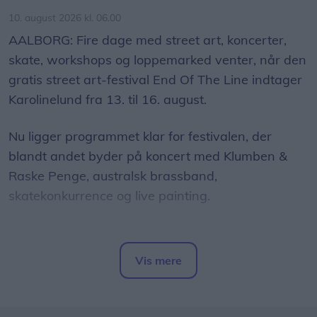
nysgerrighed på naturvidenskab, siger Tina Ibsen,
10. august 2026 kl. 06.00
der er astrofysiker og en af initiativtagerne til
AALBORG: Fire dage med street art, koncerter,
Sol26.
skate, workshops og loppemarked venter, når den
gratis street art-festival End Of The Line indtager
Herunder får man et overblik over, hvornår
Karolinelund fra 13. til 16. august.
solformørkelsen rammer forskellige steder i
Nordjylland.
Nu ligger programmet klar for festivalen, der
blandt andet byder på koncert med Klumben &
Raske Penge, australsk brassband,
skatekonkurrence og live painting.
Festivalen begynder torsdag 13. august med
dagen "Urban Ungdom", der er målrettet unge
Vis mere
mellem 13 og 24 år.
Del artikel