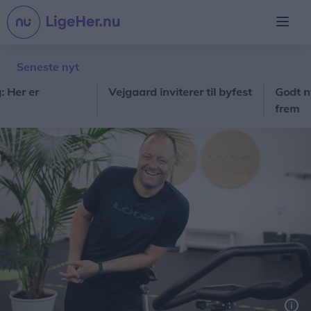
Seneste nyt
er
Vejgaard inviterer til byfest
Godt nyt: H
frem