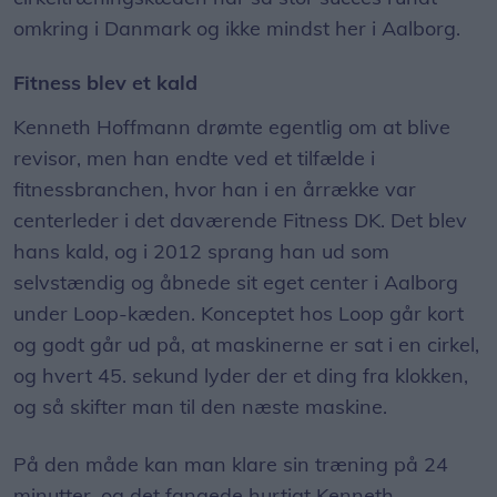
omkring i Danmark og ikke mindst her i Aalborg.
Fitness blev et kald
Kenneth Hoffmann drømte egentlig om at blive
revisor, men han endte ved et tilfælde i
fitnessbranchen, hvor han i en årrække var
centerleder i det daværende Fitness DK. Det blev
hans kald, og i 2012 sprang han ud som
selvstændig og åbnede sit eget center i Aalborg
under Loop-kæden. Konceptet hos Loop går kort
og godt går ud på, at maskinerne er sat i en cirkel,
og hvert 45. sekund lyder der et ding fra klokken,
og så skifter man til den næste maskine.
På den måde kan man klare sin træning på 24
minutter, og det fangede hurtigt Kenneth