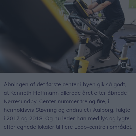
Han drømte egentlig om at blive revisor men endte i stedet i fitnessbranchen. Foto: Henrik Bo
Åbningen af det første center i byen gik så godt,
at Kenneth Hoffmann allerede året efter åbnede i
Nørresundby. Center nummer tre og fire, i
henholdsvis Støvring og endnu et i Aalborg, fulgte
i 2017 og 2018. Og nu leder han med lys og lygte
efter egnede lokaler til flere Loop-centre i området.