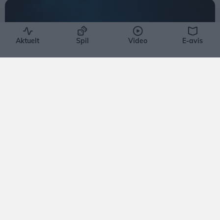
Aktuelt
Spil
Video
E-avis
Aktuelt
Nordjyder kan se årtiets største
solformørkelse
Emilie Nesheim Shaw