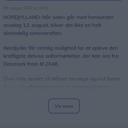
08. august 2026 kl. 14.00
NORDJYLLAND: Når solen går mod horisonten
onsdag 12. august, bliver det ikke en helt
almindelig sommeraften.
Nordjyder får nemlig mulighed for at opleve den
kraftigste delvise solformørkelse, der kan ses fra
Danmark frem til 2048.
Over hele landet vil Månen bevæge sig ind foran
Solen, og afhængigt af hvor i Danmark man
befinder sig, vil op mod 86 procent af Solens skive
være dækket.
Vis mere
Del artikel
Det oplyser sol26 i en pressemeddelelse.