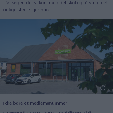
- Vi søger, det vi kan, men det skal også være det
rigtige sted, siger han.
Loop-centret på Gugvej har både kravlegård, legerum, børnefitness og cafe. Foto: Henrik Bo
Ikke bare et medlemsnummer