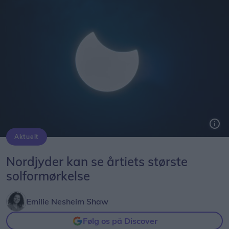
Aktuelt
Solformørkelsen 12. august bliver den mest markante, der kan opleves fra Danmark i mere end 20 år. Billedet her er fra delvis solformørkelse Aalborg 29. marts 2025.
Arkivfoto: Martél Andersen
Nordjyder kan se årtiets største
solformørkelse
Emilie Nesheim Shaw
Følg os på Discover