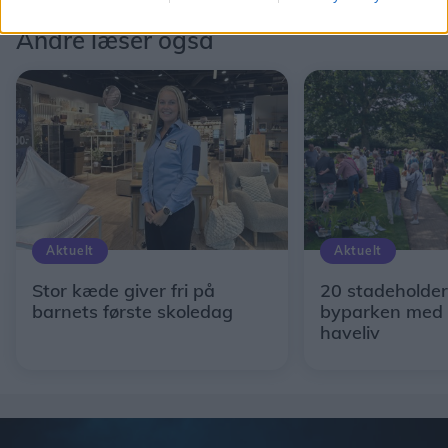
Andre læser også
Aktuelt
Aktuelt
Stor kæde giver fri på
20 stadeholder
barnets første skoledag
byparken med 
haveliv