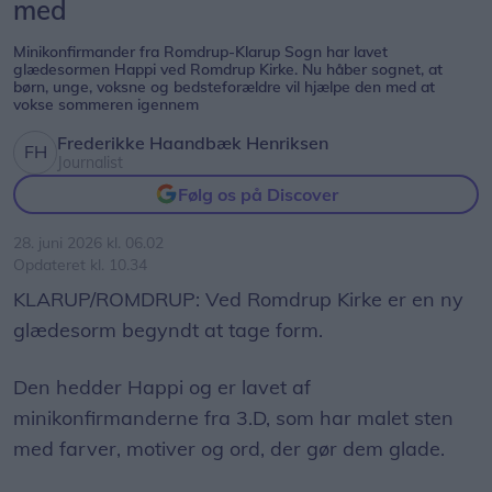
med
Minikonfirmander fra Romdrup-Klarup Sogn har lavet
glædesormen Happi ved Romdrup Kirke. Nu håber sognet, at
børn, unge, voksne og bedsteforældre vil hjælpe den med at
vokse sommeren igennem
Frederikke Haandbæk Henriksen
Journalist
Følg os på Discover
28. juni 2026 kl. 06.02
Opdateret kl. 10.34
KLARUP/ROMDRUP: Ved Romdrup Kirke er en ny
glædesorm begyndt at tage form.
Den hedder Happi og er lavet af
minikonfirmanderne fra 3.D, som har malet sten
med farver, motiver og ord, der gør dem glade.