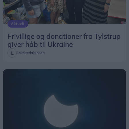
scenen ved Vejgaard Torv
Aktuelt
Frivillige og donationer fra Tylstrup
giver håb til Ukraine
Lokalredaktionen