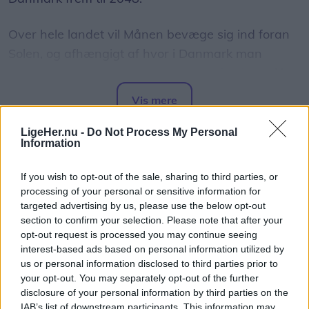
Over hele landet vil Månen bevæge sig ind foran
Solen, og afhængigt af hvor i Danmark man
befinder sig, vil op mod 86 procent af Solens skive
være dækket.
Vis mere
Del artikel
Det oplyser sol26 i en pressemeddelelse.
LigeHer.nu -
Do Not Process My Personal
Information
Formørkelsen topper omkring klokken 20.00, kort
If you wish to opt-out of the sale, sharing to third parties, or
før solnedgang, hvilket giver gode muligheder for
processing of your personal or sensitive information for
at opleve fænomenet fra steder med frit udsyn
targeted advertising by us, please use the below opt-out
mod vest.
section to confirm your selection. Please note that after your
opt-out request is processed you may continue seeing
interest-based ads based on personal information utilized by
For mange nordjyder kan kysterne, fjordene og de
us or personal information disclosed to third parties prior to
åbne landskaber danne en flot ramme om den
your opt-out. You may separately opt-out of the further
disclosure of your personal information by third parties on the
sjældne naturoplevelse, hvis vejret arter sig.
IAB’s list of downstream participants. This information may