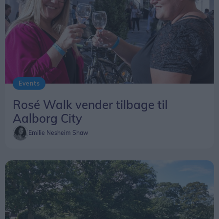
opleve en kraftigere solformørkelse herhjemme.
Vil man se det præcise tidspunkt for
solformørkelsen på en bestemt lokation kan den
findes
her
.
Events
Rosé Walk vender tilbage til
Aalborg City
Emilie Nesheim Shaw