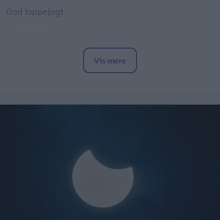
God loppejagt.
Loppemarked i Fjordbyen
Traditionen tro forvandles Fjordbyen den anden
Vis mere
lørdag i august til et stort og hyggeligt
Del artikel
loppemarked.
Her kan du købe andres guld fra gemmerne, og du
kan også sælge dit eget.
Alle kan nemlig frit opstille salgsboder - såfremt at
genstande efterfølgende fjernes fra Fjordbyen, og
der ryddes op ved den pågældende stand.
Læs mere om regler og information om opstilling
af boder
her
.