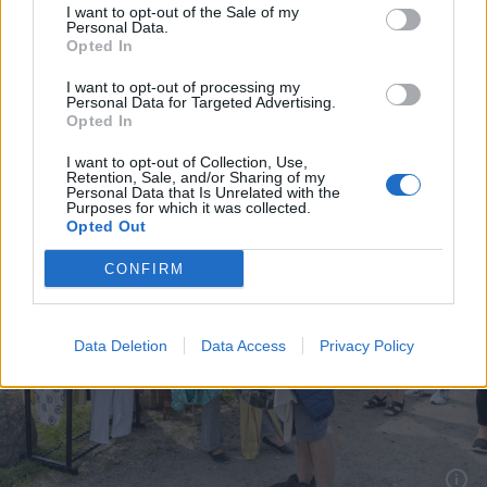
Aktuelt
Aktuelt
I want to opt-out of the Sale of my
Personal Data.
Nu lukker genbrugsplads:
Brand i Vestby
Opted In
Her skal du køre hen i
og luk døre og
I want to opt-out of processing my
stedet
Personal Data for Targeted Advertising.
Opted In
I want to opt-out of Collection, Use,
Retention, Sale, and/or Sharing of my
Personal Data that Is Unrelated with the
Purposes for which it was collected.
Opted Out
CONFIRM
Data Deletion
Data Access
Privacy Policy