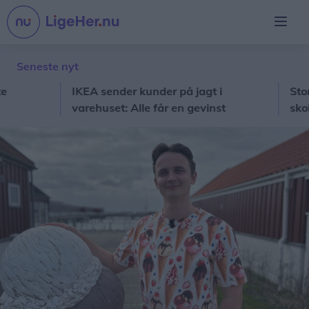
Seneste nyt
IKEA sender kunder på jagt i
Stor kæd
varehuset: Alle får en gevinst
skoleda