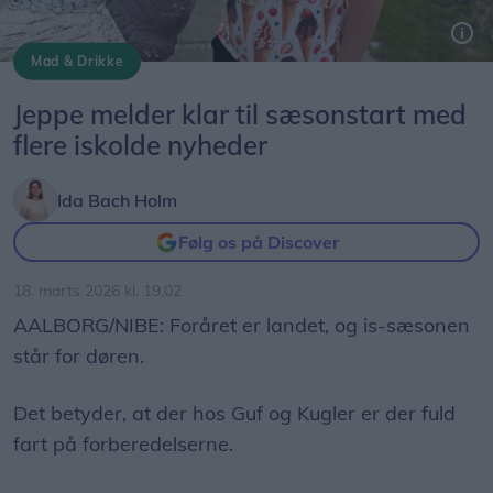
Mad & Drikke
I marts skyder Guf og Kugler sin 13. sæson i gang. Det er Jeppe Korsholm, der ejer virksomheden.
Foto: Ida Bach Holm
Jeppe melder klar til sæsonstart med
flere iskolde nyheder
Ida Bach Holm
Følg os på Discover
18. marts 2026 kl. 19.02
AALBORG/NIBE: Foråret er landet, og is-sæsonen
står for døren.
Det betyder, at der hos Guf og Kugler er der fuld
fart på forberedelserne.