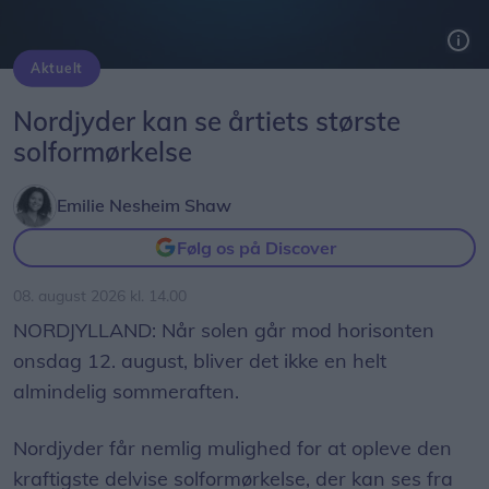
Markedet finder sted klokken 10-16 i Fjordbyen
Aktuelt
ved Vestbyen.
Solformørkelsen 12. august bliver den mest markante, der kan opleves fra Danmark i mere end 20 år. Billedet her er fra delvis solformørkelse Aalborg 29. marts 2025.
Arkivfoto: Martél Andersen
Nordjyder kan se årtiets største
Markedsdag på Egholm
solformørkelse
Når du har været til loppemarked i Fjordbyen, kan
du med fordel tage færgen over til Egholm.
Emilie Nesheim Shaw
Følg os på Discover
Her afholdes markedsdag ved Regnmildgaard for
tredje år i træk.
08. august 2026 kl. 14.00
NORDJYLLAND: Når solen går mod horisonten
Her står øens beboere klar til at sælge
onsdag 12. august, bliver det ikke en helt
genbrugsguld, og du kan blandt andet forvente at
almindelig sommeraften.
finde nips, legetøj, tøj, strik og hjemmelavede
lækkerier.
Nordjyder får nemlig mulighed for at opleve den
kraftigste delvise solformørkelse, der kan ses fra