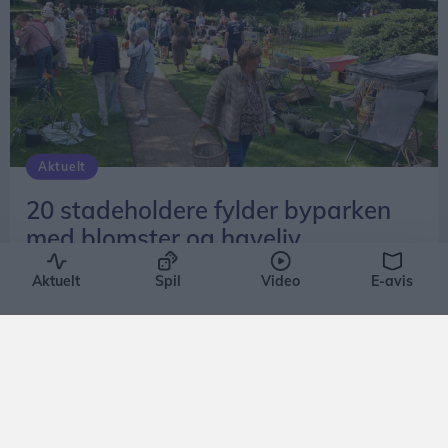
Aktuelt
20 stadeholdere fylder byparken
med blomster og haveliv
Emilie Nesheim Shaw
Aktuelt
Spil
Video
E-avis