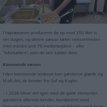
Jeppes lillebror Hjalte står for isproduktionen. Her er han i gang med at lave påskefavoritten Lemonpie,
I højsæsonen producerer de op mod 150 liter is
om dagen, og denne sæson tæller virksomheden
intet mindre end 78 medarbejdere – eller
“isforkælere”, som de selv kalder dem.
Kommende sæson
I den kommende issæson kan gæsterne glæde sig
til alt det, de kender fra Guf og Kugler.
– I 2026 bliver det igen med de gode elementer,
gæsterne allerede kender, kombineret med
fornyet energi. Og så har vi selvfølgelig også lavet