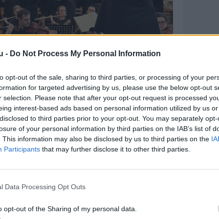
u -
Do Not Process My Personal Information
to opt-out of the sale, sharing to third parties, or processing of your per
formation for targeted advertising by us, please use the below opt-out s
r selection. Please note that after your opt-out request is processed y
eing interest-based ads based on personal information utilized by us or
disclosed to third parties prior to your opt-out. You may separately opt-
ssion" i Ansgars Kirke i Aalborg.
losure of your personal information by third parties on the IAB’s list of
724 og regnes for et af musikhistoriens
. This information may also be disclosed by us to third parties on the
IA
isk kraft, stærke kor og smukke arier.
Participants
that may further disclose it to other third parties.
ds til refleksion og fordybelse.
en utrolig dramatisk og følelsesmæssig
l Data Processing Opt Outs
ghed, svigt, ondskab og håb rammer os
o opt-out of the Sharing of my personal data.
 Michael Bojesen.