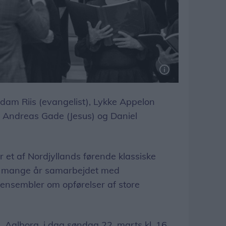
Adam Riis (evangelist), Lykke Appelon
), Andreas Gade (Jesus) og Daniel
 et af Nordjyllands førende klassiske
m mange år samarbejdet med
 ensembler om opførelser af store
, Aalborg, i dag søndag 22. marts kl. 16.