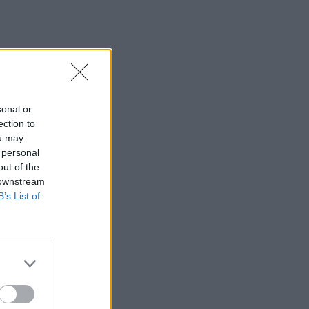
sonal or
ection to
ou may
 personal
out of the
 downstream
B’s List of