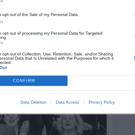
In
o opt-out of the Sale of my Personal Data.
In
to opt-out of processing my Personal Data for Targeted
ing.
In
o opt-out of Collection, Use, Retention, Sale, and/or Sharing
ersonal Data that Is Unrelated with the Purposes for which it
lected.
Out
CONFIRM
Data Deletion
Data Access
Privacy Policy