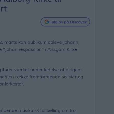
rt
Følg os på Discover
. marts kan publikum opleve Johann
 "Johannespassion" i Ansgars Kirke i
pfører værket under ledelse af dirigent
ed en række fremtrædende solister og
niorkester.
.
ibende musikalsk fortælling om tro,