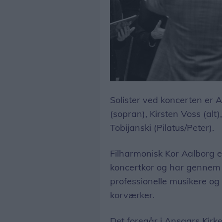
Filharmonisk Kor Aalborg er et af Nordjyllands førende klassiske koncertkor og har gennem mange år samarbejdet med professionelle musikere og ensembler om opførelser af store korværker.
Solister ved koncerten er 
(sopran), Kirsten Voss (alt
Tobijanski (Pilatus/Peter).
Filharmonisk Kor Aalborg er
koncertkor og har genne
professionelle musikere og
korværker.
Det foregår i Ansgars Kirke