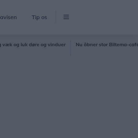
lavisen
Tip os
 luk døre og vinduer
Nu åbner stor Biltema-café
No