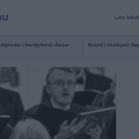
Læs loka
r i Nordjylland: Åbner
Brand i Vestbyen: Søg væk og