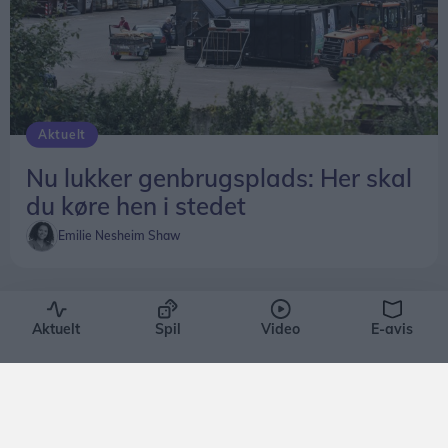
Aktuelt
Nu lukker genbrugsplads: Her skal
du køre hen i stedet
Emilie Nesheim Shaw
Aktuelt
Spil
Video
E-avis