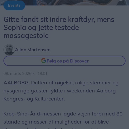
Events
Mor og datter, Sophia og Joanna (t.h.) fra Aalborg afprøvede massagestolene fra World of Comfort. De får her en snak med rådgiver Anne-Marie Sadolin.
Gitte fandt sit indre kraftdyr, mens
Sophia og Jette testede
massagestole
Allan Mortensen
Følg os på Discover
08. marts 2026 kl. 19.01
AALBORG: Duften af røgelse, rolige stemmer og
nysgerrige gæster fyldte i weekenden Aalborg
Kongres- og Kulturcenter.
Krop-Sind-Ånd-messen lagde vejen forbi med 80
stande og masser af muligheder for at blive