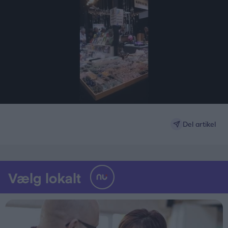
0
of
Del artikel
50
seconds