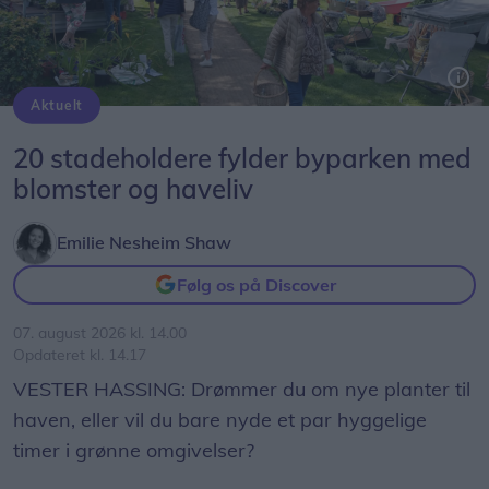
Opdateres...
Aktuelt
Havemarkedet finder sted i Vester Hassing Bypark ved Rolighedsvej, Krogensvej og Fanøevej i Vester Hassing.
20 stadeholdere fylder byparken med
blomster og haveliv
Emilie Nesheim Shaw
Følg os på Discover
07. august 2026 kl. 14.00
Opdateret kl. 14.17
VESTER HASSING: Drømmer du om nye planter til
haven, eller vil du bare nyde et par hyggelige
timer i grønne omgivelser?