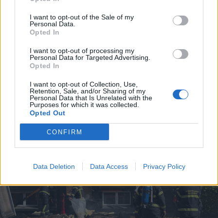
I want to opt-out of the Sale of my
Personal Data.
Opted In
I want to opt-out of processing my
Mad & Drikke
Shopping
Personal Data for Targeted Advertising.
Opted In
Nu åbner stor Biltema-café
Populær spilbut
Aalborg Storce
I want to opt-out of Collection, Use,
Retention, Sale, and/or Sharing of my
Personal Data that Is Unrelated with the
Purposes for which it was collected.
Opted Out
CONFIRM
Data Deletion
Data Access
Privacy Policy