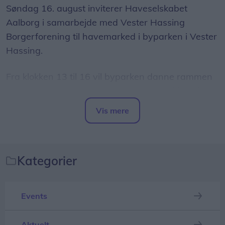
Søndag 16. august inviterer Haveselskabet
Aalborg i samarbejde med Vester Hassing
Borgerforening til havemarked i byparken i Vester
Hassing.
Fra klokken 13 til 16 vil byparken danne rammen
om et marked med omkring 20 stadeholdere, hvor
både glade haveamatører og professionelle
Vis mere
virksomheder sælger haverelaterede varer.
Del artikel
Kategorier
Events
Aktuelt