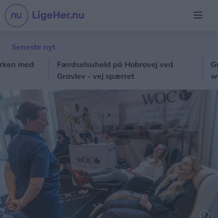
Seneste nyt
med
Færdselsuheld på Hobrovej ved
Guide: H
Gravlev - vej spærret
weeken