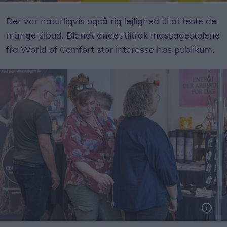
Gitte Nielsen (t.v.) fik analyseret sit indre kraftdyr af shaman Gry Madsen.
Der var naturligvis også rig lejlighed til at teste de
mange tilbud. Blandt andet tiltrak massagestolene
fra World of Comfort stor interesse hos publikum.
Alternative behandlingsformer var et af messens omdrejningspunkter.