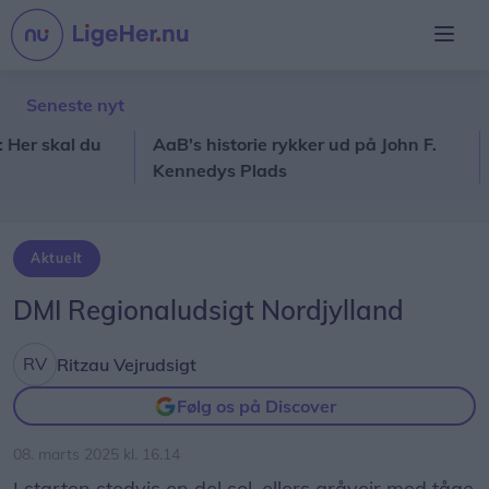
Seneste nyt
skal du
AaB's historie rykker ud på John F.
Vir
Kennedys Plads
Nor
Aktuelt
DMI Regionaludsigt Nordjylland
Ritzau Vejrudsigt
Følg os på Discover
08. marts 2025 kl. 16.14
I starten stedvis en del sol, ellers gråvejr med tåge