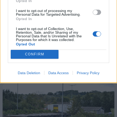
Åbningstiderne er mandag til fredag kl. 10.00-
Aktuelt
Opted In
18.00 og lørdag samt søndag kl. 08.00-18.00.
I want to opt-out of processing my
Personal Data for Targeted Advertising.
Mennesker
Opted In
Storvorde Genbrugsplads, der har adressen
Engvej 26, 9280 Storvorde. Åbningstiderne er
I want to opt-out of Collection, Use,
Shopping
Retention, Sale, and/or Sharing of my
mandag til fredag kl. 12.00-18.00 og lørdag samt
Personal Data that Is Unrelated with the
Purposes for which it was collected.
søndag kl. 08.00-18.00.
Opted Out
Mad & drikke
CONFIRM
Asfaltarbejdet er planlagt til uge 33 og 34. Hvis
tidsplanen holder, genåbner genbrugspladsen på
Nyeste
Over Kæret fredag den 21. august.
Data Deletion
Data Access
Privacy Policy