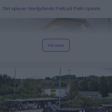
Det oplyser Nordjyllands Politi på Politi Update.
Vis mere
Del artikel
Alle borgere i området bedes søge væk fra røgen,
samt lukke for døre, vinduer og ventilation.
Opdateres...