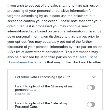
Fra mandag 10. august til fredag 21. august
If you wish to opt-out of the sale, sharing to third parties, or
processing of your personal or sensitive information for
holder genbrugspladsen på Over Kæret i Aalborg
targeted advertising by us, please use the below opt-out
lukket på grund af asfaltarbejde.
section to confirm your selection. Please note that after your
opt-out request is processed you may continue seeing
Lukningen skyldes, at Aalborg Kommune lægger
interest-based ads based on personal information utilized by
us or personal information disclosed to third parties prior to
ny asfalt på hovedvejen ind til genbrugspladsen
your opt-out. You may separately opt-out of the further
som led i et større vejarbejde på Over Kæret og i
disclosure of your personal information by third parties on the
krydset ved Th. Sauers Vej.
IAB’s list of downstream participants. This information may
Vis mere
also be disclosed by us to third parties on the
IAB’s List of
Del artikel
Downstream Participants
that may further disclose it to other
Mens genbrugspladsen er lukket, henvises
third parties.
besøgende til området andre pladser.
Personal Data Processing Opt Outs
Kategorier
Sundsholmen Genbrugsplads, Nørresundby, som
I want to opt-out of the Sharing of my
personal data.
har adressen Sundsholmen 20, 9400
Opted In
Events
Nørresundby.
I want to opt-out of the Sale of my
Personal Data.