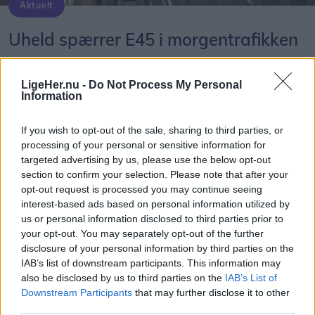
Aktuelt
Uheld spærrer E45 i morgentrafikken
Freja Hesthaven
LigeHer.nu -
Do Not Process My Personal
Information
Følg os på Discover
If you wish to opt-out of the sale, sharing to third parties, or
05. august 2026 kl. 07.40
processing of your personal or sensitive information for
AALBORG: Onsdag morgen er der sket et uheld
targeted advertising by us, please use the below opt-out
på E45 fra Nørresundby mod Aalborg mellem
section to confirm your selection. Please note that after your
opt-out request is processed you may continue seeing
afkørsel 26 T.H. Sauersvej og afkørsel 27 Aalborg
interest-based ads based on personal information utilized by
C.
us or personal information disclosed to third parties prior to
your opt-out. You may separately opt-out of the further
Det fremgår af Vejdirektoratets Trafikinfo.
disclosure of your personal information by third parties on the
IAB’s list of downstream participants. This information may
also be disclosed by us to third parties on the
IAB’s List of
Uheldsstedet er sikret, men som følge af vragdele
Downstream Participants
that may further disclose it to other
på kørebanen er vejen spærret i sydgående
third parties.