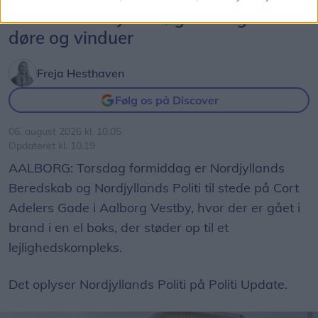
Brand i Vestbyen: Søg væk og luk
døre og vinduer
Freja Hesthaven
Følg os på Discover
06. august 2026 kl. 10.05
Opdateret kl. 10.19
AALBORG: Torsdag formiddag er Nordjyllands
Beredskab og Nordjyllands Politi til stede på Cort
Adelers Gade i Aalborg Vestby, hvor der er gået i
brand i en el boks, der støder op til et
lejlighedskompleks.
Det oplyser Nordjyllands Politi på Politi Update.