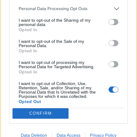
retning.
Personal Data Processing Opt Outs
Det endelige arbejde forventes at være færdigt
I want to opt-out of the Sharing of my
personal data.
Vis mere
omkring 08.30.
Opted In
Del artikel
I want to opt-out of the Sale of my
Personal Data.
Opted In
I want to opt-out of processing my
Personal Data for Targeted Advertising.
Opted In
I want to opt-out of Collection, Use,
Retention, Sale, and/or Sharing of my
Personal Data that Is Unrelated with the
Purposes for which it was collected.
Opted Out
CONFIRM
Aktuelt
Data Deletion
Data Access
Privacy Policy