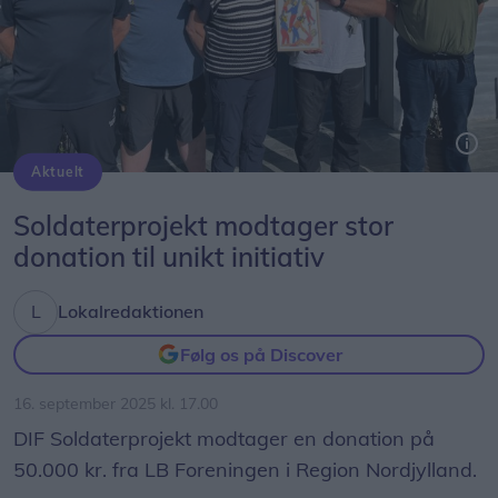
Aktuelt
Fra venstre: Karsten Eriksen, Safe Zone Koordinator i DIF Soldaterprojekt, frivillig i projektet, Britta Bastholm Vistisen, lokal delegeret i LB Foreningen, Flemming Agerskov, leder Veteranhjem Aalborg og endnu en frivillig i projektet.
Soldaterprojekt modtager stor
donation til unikt initiativ
Lokalredaktionen
Følg os på Discover
16. september 2025 kl. 17.00
DIF Soldaterprojekt modtager en donation på
50.000 kr. fra LB Foreningen i Region Nordjylland.