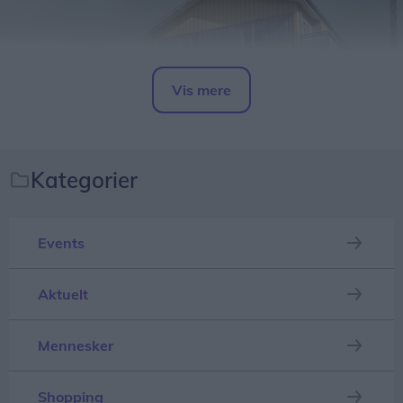
Vis mere
Del artikel
Kategorier
Events
Alle borgere i området bedes søge væk fra røgen,
samt lukke for døre, vinduer og ventilation.
Aktuelt
Opdateres...
Mennesker
Shopping