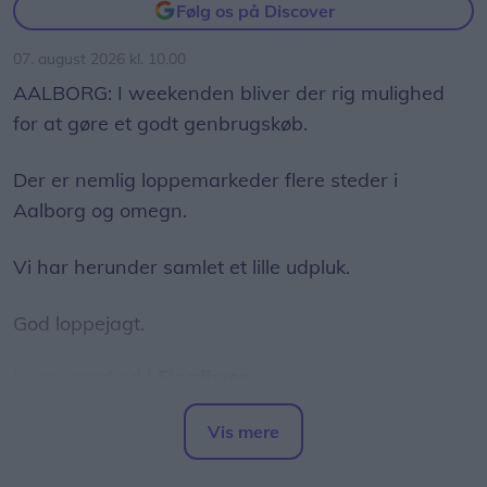
Følg os på Discover
07. august 2026 kl. 10.00
AALBORG: I weekenden bliver der rig mulighed
for at gøre et godt genbrugskøb.
Der er nemlig loppemarkeder flere steder i
Aalborg og omegn.
Vi har herunder samlet et lille udpluk.
God loppejagt.
Loppemarked i Fjordbyen
Traditionen tro forvandles Fjordbyen den anden
Vis mere
lørdag i august til et stort og hyggeligt
Del artikel
loppemarked.