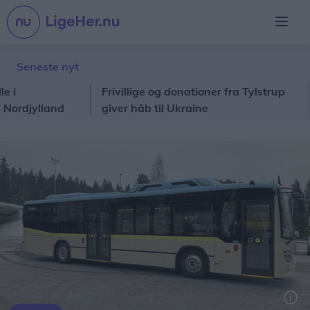
Seneste nyt
Frivillige og donationer fra Tylstrup
Nor
jylland
giver håb til Ukraine
sol