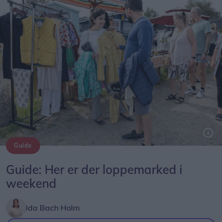
Guide
Arkivfoto: Lars Pauli
Guide: Her er der loppemarked i
weekend
Ida Bach Holm