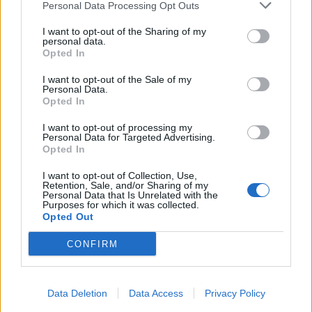
Følg os på Discover
Personal Data Processing Opt Outs
du med fordel tage færgen over til Egholm.
I want to opt-out of the Sharing of my
09. august 2026 kl. 11.00
personal data.
Her afholdes markedsdag ved Regnmildgaard for
Opted In
NORDJYLLAND: Region Nordjylland har den
tredje år i træk.
laveste forekomst af demens blandt ældre
I want to opt-out of the Sale of my
Personal Data.
borgere i Danmark. Inden for regionen er der dog
Her står øens beboere klar til at sælge
Opted In
store forskelle.
genbrugsguld, og du kan blandt andet forvente at
I want to opt-out of processing my
finde nips, legetøj, tøj, strik og hjemmelavede
Personal Data for Targeted Advertising.
Opted In
Rebild Kommune har den højeste andel af borgere
lækkerier.
med demens, mens Jammerbugt Kommune har
I want to opt-out of Collection, Use,
Retention, Sale, and/or Sharing of my
den laveste.
Markedet finder sted klokken 10-16.
Personal Data that Is Unrelated with the
Purposes for which it was collected.
Opted Out
Det skriver FOA i en pressemeddelelse.
Se også
Markedsdag på Egholm vender
CONFIRM
tilbage
Samtidig advarer FOA om, at det stigende antal
Vis mere
borgere med demens lægger et voksende pres på
Data Deletion
Data Access
Privacy Policy
Del artikel
ældreplejen.
Loppemarked hos Kræftens Bekæmpelse