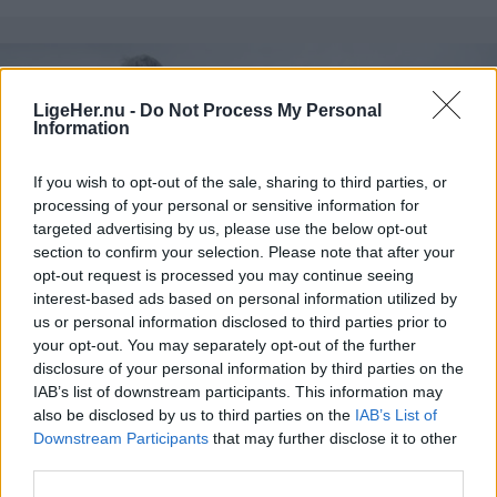
Her kan du købe andres guld fra gemmerne, og du
kan også sælge dit eget.
LigeHer.nu -
Do Not Process My Personal
Information
Alle kan nemlig frit opstille salgsboder - såfremt at
genstande efterfølgende fjernes fra Fjordbyen, og
If you wish to opt-out of the sale, sharing to third parties, or
der ryddes op ved den pågældende stand.
processing of your personal or sensitive information for
targeted advertising by us, please use the below opt-out
section to confirm your selection. Please note that after your
Læs mere om regler og information om opstilling
opt-out request is processed you may continue seeing
af boder
her
.
interest-based ads based on personal information utilized by
us or personal information disclosed to third parties prior to
Mennesker
Markedet finder sted klokken 10-16 i Fjordbyen
your opt-out. You may separately opt-out of the further
disclosure of your personal information by third parties on the
Store kommunale forskelle i
ved Vestbyen.
IAB’s list of downstream participants. This information may
forekomsten af demens i Nordjylland
also be disclosed by us to third parties on the
IAB’s List of
Markedsdag på Egholm
Downstream Participants
that may further disclose it to other
third parties.
Lokalredaktionen
Når du har været til loppemarked i Fjordbyen, kan