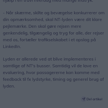
hjælp i en travl hverdag med mange indtryk.
- Når skærme, skilte og bevægelse konkurrerer om
din opmærksomhed, skal NT-lyden være dit klare
pejlemærke. Den skal gøre rejsen mere
genkendelig, tilgængelig og tryg for alle, der rejser
med os, fortæller trafikselskabet i et opslag på
LinkedIn.
Lyden er allerede ved at blive implementeres i
samtlige af NT's busser. Samtidig vil de lave en
evaluering, hvor passagererne kan komme med
feedback til fx lydstyrke, timing og generel brug af
lyden.
Del artikel