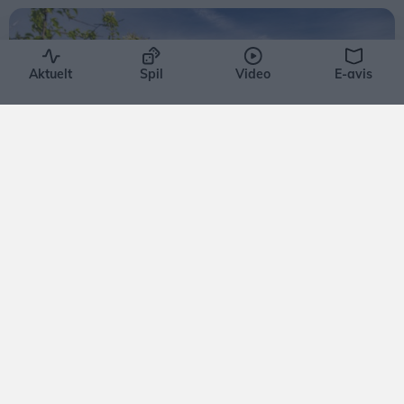
Aktuelt
Spil
Video
E-avis
Aktuelt
Efter farlig episode i Kridtgraven:
Opfordringen er klar
Ida Bach Holm