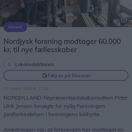
Aktuelt
Fra venstre Ole Fjelking, næstformand og frivilligkoordinator, Ole Bak, gruppeleder på både Pedellerne og Snak & æd, Nikoline Nielsen, gruppeleder på De Grønne Asparges, og Carsten Hjerresen, formand og projektudvikler.
Nordjysk forening modtager 60.000
kr. til nye fællesskaber
Lokalredaktionen
Følg os på Discover
17. marts 2026 kl. 17.03
NORDJYLLAND: Repræsentantskabsmedlem Peter
Ulrik Jensen besøgte for nylig Foreningen
Jordforbindelsen i foreningens bålhytte.
Anledningen var, at foreningen har modtaget en