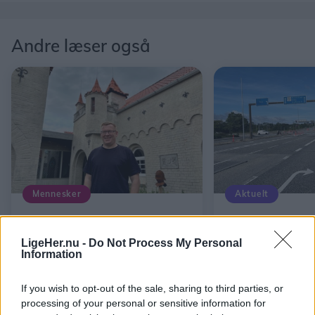
Andre læser også
Mennesker
Aktuelt
Overraskende stor interesse
Nu lukkes centr
for Peters borg: - Den er
Aalborg
LigeHer.nu -
Do Not Process My Personal
ikke længere til salg
Information
If you wish to opt-out of the sale, sharing to third parties, or
processing of your personal or sensitive information for