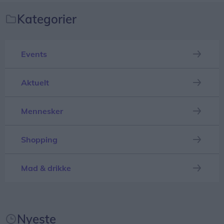
Kategorier
Events
Alle borgere i området bedes søge væk fra røgen,
samt lukke for døre, vinduer og ventilation.
Aktuelt
Opdateres...
Mennesker
Shopping
Mad & drikke
Nyeste