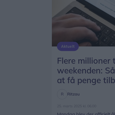
Aktuelt
Kø på skat.dk for at se årsopgørelsen Underdirektøren i Skattestyrelsen fortæller, a
Mads Claus Rasmussen/Ritzau Scanpix
Flere millioner
weekenden: Så
at få penge til
Ritzau
25. marts 2025 kl. 06.00
Mandag blev der officielt 