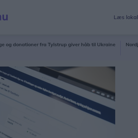
Læs loka
onationer fra Tylstrup giver håb til Ukraine
Nordjyder kan