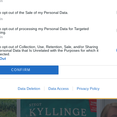
r.
In
o opt-out of the Sale of my Personal Data.
r, at cirka fire ud af fem får pengene
In
to opt-out of processing my Personal Data for Targeted
ing.
Del artikel
In
o opt-out of Collection, Use, Retention, Sale, and/or Sharing
ersonal Data that Is Unrelated with the Purposes for which it
lected.
Out
CONFIRM
Data Deletion
Data Access
Privacy Policy