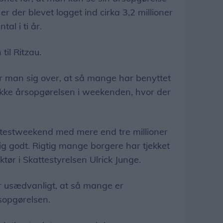
r der blevet logget ind cirka 3,2 millioner
al i ti år.
til Ritzau.
r man sig over, at så mange har benyttet
jekke årsopgørelsen i weekenden, hvor der
vl testweekend med mere end tre millioner
tig godt. Rigtig mange borgere har tjekket
ektør i Skattestyrelsen Ulrick Junge.
er usædvanligt, at så mange er
rsopgørelsen.