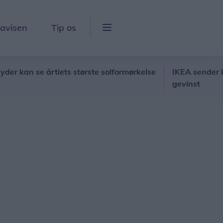
lavisen
Tip os
 se årtiets største solformørkelse
IKEA sender kunder på
gevinst