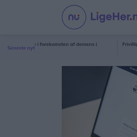
rskelle i forekomsten af demens i
Frivillige og d
Seneste nyt