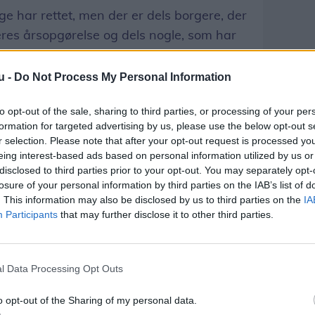
nge har rettet, men der er dels borgere, der
eres årsopgørelse og dels nogle, som har
 er vi klar på telefonerne, siger han.
u -
Do Not Process My Personal Information
være gavnligt at ringe til Skattestyrelsen
eksempel har restskat og skal betale penge
to opt-out of the sale, sharing to third parties, or processing of your per
formation for targeted advertising by us, please use the below opt-out s
sag til.
r selection. Please note that after your opt-out request is processed y
eing interest-based ads based on personal information utilized by us or
an har en restskat, så kan vi hjælpe med,
disclosed to third parties prior to your opt-out. You may separately opt-
 næste år, siger Ulrick Junge.
losure of your personal information by third parties on the IAB’s list of
. This information may also be disclosed by us to third parties on the
IA
Participants
that may further disclose it to other third parties.
 han til, at man tjekker sin
 og retter den til med det samme.
l Data Processing Opt Outs
ende tidspunkt ikke noget om, hvor mange
ave tilbage, men han fortæller, at
o opt-out of the Sharing of my personal data.