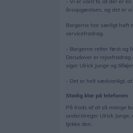
- Vi er vant til, at der er e
årsopgørelsen, og det er vi 
Borgerne har særligt haft e
servicefradrag.
- Borgerne retter først og 
Derudover er rejsefradrag o
siger Ulrick Junge og tilføjer
- Det er helt sædvanligt, at 
Stadig klar på telefonen
På trods af at så mange bo
understreger Ulrick Junge, 
tjekke den.