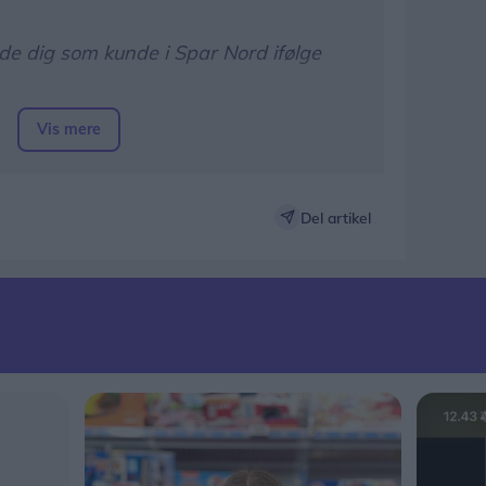
de dig som kunde i Spar Nord ifølge
på
denne side
Vis mere
sender til dig i e-Boks og net- og
 vi aldrig vil bede dig om at give os
Del artikel
r som fx koder, kontonr. eller MitID-
ikke i denne situation. Så pas på dine
kke havner i de forkerte hænder!
 som muligt på, at du ikke kan bruge
påsken.