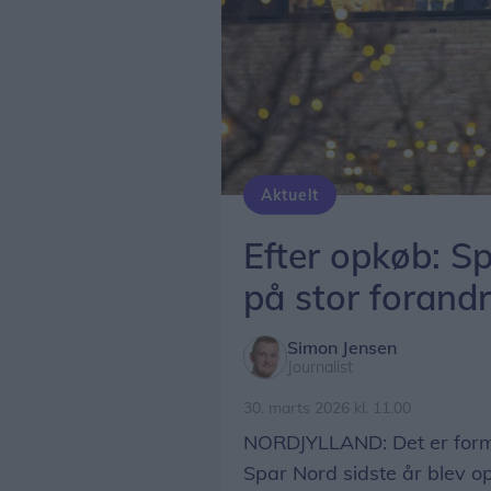
Aktuelt
Spar Nord bruger påsken på at lave store forandringer i deres setup omkring net- og mobilbank.
Efter opkøb: S
på stor forand
Simon Jensen
Journalist
30. marts 2026 kl. 11.00
NORDJYLLAND: Det er forme
Spar Nord sidste år blev o