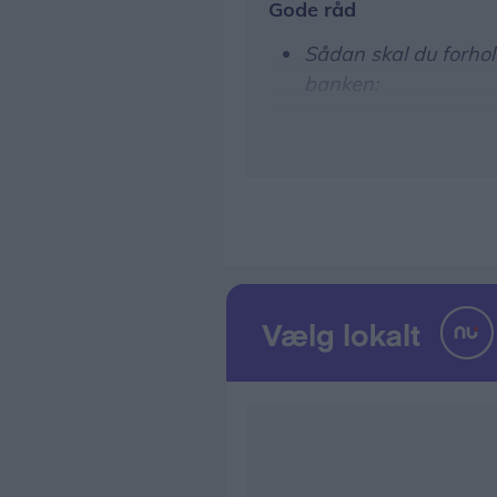
Gode råd
Sådan skal du forhol
banken:
Hold dig opdateret 
Tjek de beskeder, vi 
mobilbanken
Vær opmærksom på, at
personlige oplysninge
oplysninger – heller 
oplysninger, så de i
Forbered dig så godt
net- og mobilbank i 