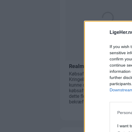
LigeHer.n
If you wish 
sensitive in
confirm you
continue se
information 
further disc
participants
Downstream 
Persona
I want t