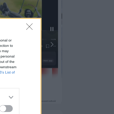
sonal or
ection to
ou may
 personal
out of the
 downstream
B’s List of
Annonceret indhold