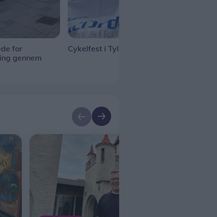
de for
Cykelfest i Tylstrup
Tall
ning gennem
gan