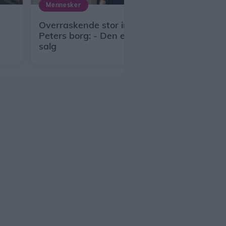
Mennesker
Overraskende stor interesse for
Peters borg: - Den er ikke længere til
salg