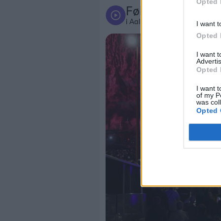
Opted 
Følg med
i Aalborg og omegn
I want t
Opted 
I want 
Advertis
Opted 
I want t
of my P
was col
Opted 