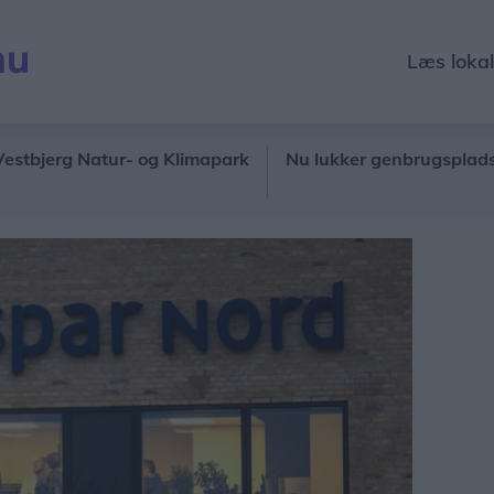
Læs loka
rg Natur- og Klimapark
Nu lukker genbrugsplads: Her ska