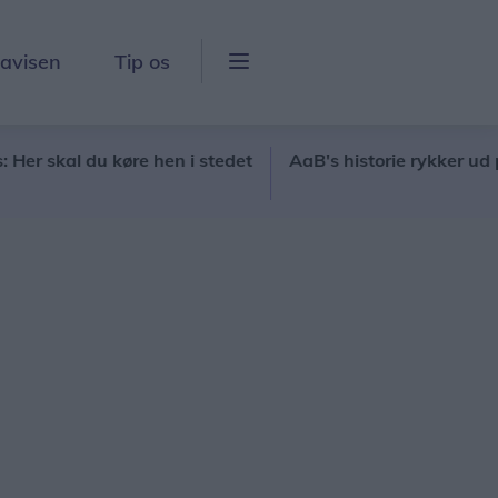
lavisen
Tip os
l du køre hen i stedet
AaB's historie rykker ud på Joh