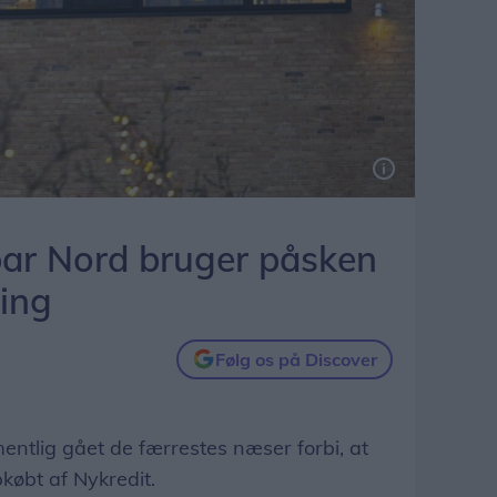
par Nord bruger påsken
ring
Følg os på Discover
ntlig gået de færrestes næser forbi, at
pkøbt af Nykredit.