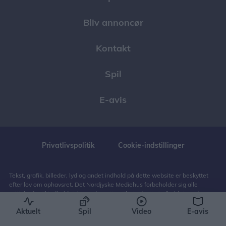
Bliv annoncør
Kontakt
Spil
E-avis
Privatlivspolitik
Cookie-indstillinger
Tekst, grafik, billeder, lyd og andet indhold på dette website er beskyttet
efter lov om ophavsret. Det Nordjyske Mediehus forbeholder sig alle
rettigheder til indholdet, herunder retten til at udnytte indholdet med
henblik på tekst- og datamining, jf. ophavsretslovens § 11 b og DSM-
Aktuelt
Spil
Video
E-avis
direktivets artikel 4.