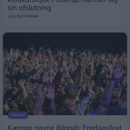
sin afslutning
Kjeld Mølbæk
Aktuelt
Kæmpe navne iblandt: Fredagsfest