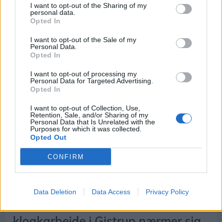
stjerne?
I want to opt-out of the Sharing of my
personal data.
Ida Bach Holm
Opted In
I want to opt-out of the Sale of my
Personal Data.
Opted In
I want to opt-out of processing my
Personal Data for Targeted Advertising.
Opted In
I want to opt-out of Collection, Use,
Retention, Sale, and/or Sharing of my
Personal Data that Is Unrelated with the
Purposes for which it was collected.
Opted Out
CONFIRM
Aktuelt
Data Deletion
Data Access
Privacy Policy
Fem år med omfattende
kloakarbejde i Gistrup nærmer sig