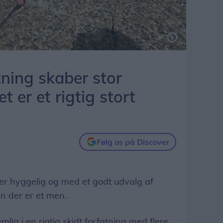
e/Store Torv. Dem er der desværre en del af.
ning skaber stor
et er et rigtig stort
Følg os på Discover
r hyggelig og med et godt udvalg af
en der er et men.
ig i en rigtig skidt forfatning med flere