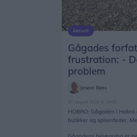
Aktuelt
Peter Møller, formand Hobro Handel, kan nemt tippe en løs flise op, som ligger på Adelgad
Gågades forfat
frustration: - D
problem
Jesper Bøss
07. august 2026 kl. 14.00
HOBRO: Gågaden i Hobro e
butikker og spisesteder. M
Gågadens belægning er neml