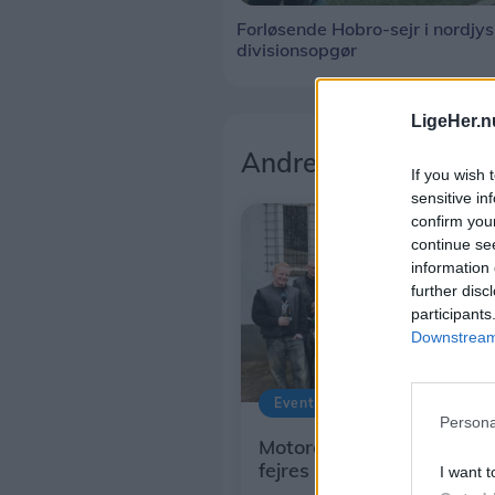
Forløsende Hobro-sejr i nordjy
divisionsopgør
LigeHer.n
Andre læser også
If you wish 
sensitive in
confirm you
continue se
information 
further disc
participants
Downstream 
Events
Persona
Motorcykelklub fylder run
fejres
I want t