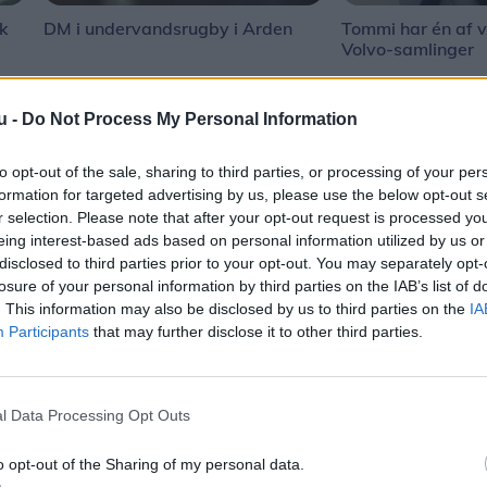
sk
DM i undervandsrugby i Arden
Tommi har én af v
Volvo-samlinger
u -
Do Not Process My Personal Information
to opt-out of the sale, sharing to third parties, or processing of your per
formation for targeted advertising by us, please use the below opt-out s
r selection. Please note that after your opt-out request is processed y
eing interest-based ads based on personal information utilized by us or
disclosed to third parties prior to your opt-out. You may separately opt-
losure of your personal information by third parties on the IAB’s list of
. This information may also be disclosed by us to third parties on the
IA
Participants
that may further disclose it to other third parties.
Aktuelt
l Data Processing Opt Outs
dt – det skal
Efter 38 år er det slut: Vebbestrup
Turistfart trækker stikket
o opt-out of the Sharing of my personal data.