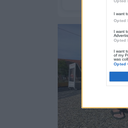
Opted 
I want t
Opted 
I want 
Advertis
Opted 
I want t
of my P
was col
Opted 