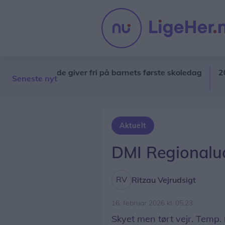
Stor kæde giver fri på barnets første skoledag
20 unge
Seneste nyt
Aktuelt
DMI Regionalud
Ritzau Vejrudsigt
16. februar 2026 kl. 05.23
Skyet men tørt vejr. Temp. 