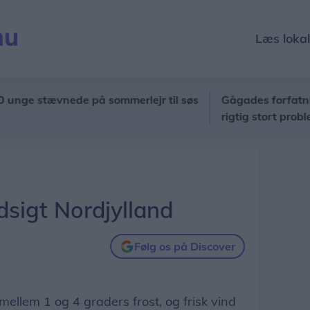
Læs loka
 stævnede på sommerlejr til søs
Gågades forfatning skab
rigtig stort problem
sigt Nordjylland
Følg os på Discover
mellem 1 og 4 graders frost, og frisk vind