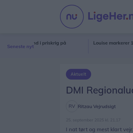
ldt sig ind i priskrig på
Louise markerer 10 år h
Seneste nyt
Aktuelt
DMI Regionalud
Ritzau Vejrudsigt
25. september 2025 kl. 21.17
I nat tørt og mest klart vej