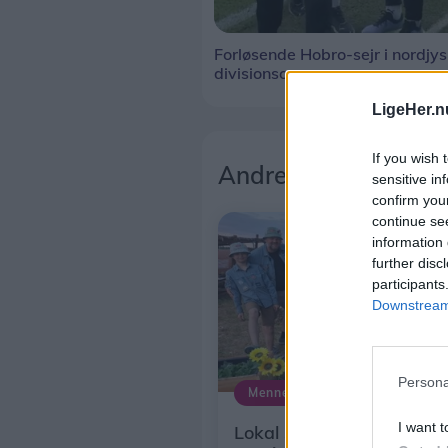
Forløsende Hobro-sejr i nordjy
divisionsopgør
LigeHer.n
If you wish 
Andre læser også
sensitive in
confirm you
continue se
information 
further disc
participants
Downstream 
Persona
Mennesker
I want t
Lokal spejdergruppe opl