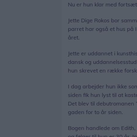
Nu er hun klar med fortsæ
Jette Dige Rokos bor samm
parret har også et hus på 
året.
Jette er uddannet i kunsthi
dansk og uddannelsesstudier
hun skrevet en række forsk
I dag arbejder hun ikke so
siden fik hun lyst til at ka
Det blev til debutromanen
gaden for to år siden.
Bogen handlede om Edith,
og følger til hun er 30 år. I