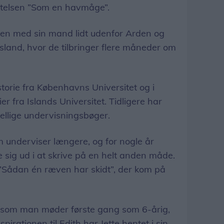
ttelsen ”Som en havmåge”.
en med sin mand lidt udenfor Arden og
Island, hvor de tilbringer flere måneder om
storie fra Københavns Universitet og i
 fra Islands Universitet. Tidligere har
ellige undervisningsbøger.
m underviser længere, og for nogle år
ste sig ud i at skrive på en helt anden måde.
 ”Sådan én ræven har skidt”, der kom på
 som man møder første gang som 6-årig,
nspirationen til Edith har Jette hentet i sin