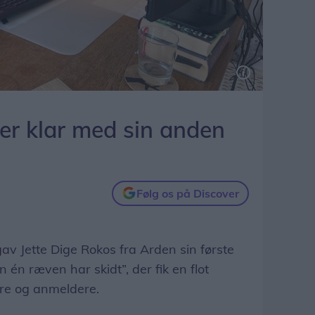
s anden roman ”Som en havmåge” – og hun er allerede i gang med den tredje.
 er klar med sin anden
Følg os på Discover
av Jette Dige Rokos fra Arden sin første
én ræven har skidt”, der fik en flot
re og anmeldere.