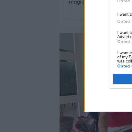
magien på landslejren
Opted 
I want t
Opted 
I want 
Advertis
Opted 
I want t
of my P
was col
Opted 