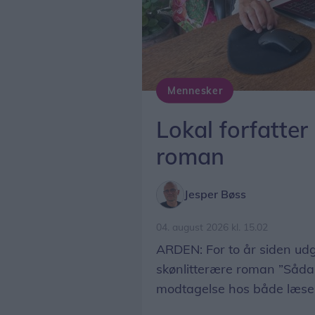
Mennesker
Jette Dige Rokos fra Arden er flittig ved tasterne. 17. august udkommer hende
Lokal forfatter
roman
Jesper Bøss
04. august 2026 kl. 15.02
ARDEN: For to år siden udg
skønlitterære roman ”Sådan 
modtagelse hos både læse