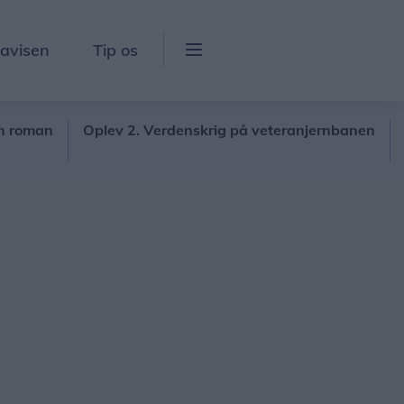
lavisen
Tip os
an
Oplev 2. Verdenskrig på veteranjernbanen
Masser
den g