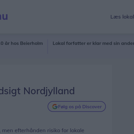
Læs loka
os Beierholm
Lokal forfatter er klar med sin anden rom
sigt Nordjylland
Følg os på Discover
r, men efterhånden risiko for lokale