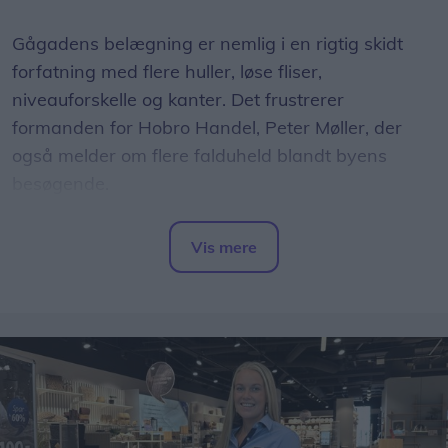
Gågadens belægning er nemlig i en rigtig skidt
forfatning med flere huller, løse fliser,
niveauforskelle og kanter. Det frustrerer
formanden for Hobro Handel, Peter Møller, der
også melder om flere falduheld blandt byens
besøgende.
- Det er et rigtigt stort problem, hvor der i år har
Vis mere
været et par større uheld med kunder, der er
Del artikel
kommet slemt til skade. Det har været meget
beklageligt for den enkelte, og hertil kommer også
en række små dagligdagsepisoder, hvor ældre
snubler og får hudafskrabninger. Simpelthen fordi
de bliver overrasket af en løs flise, en skarp kant
eller en niveauforskel. Det er på ingen måde