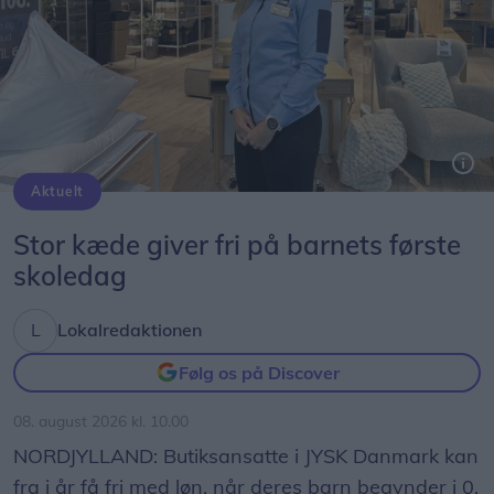
optimalt, lyder det fra Peter Møller.
Aktuelt
Stor kæde giver fri på barnets første
skoledag
Lokalredaktionen
Følg os på Discover
08. august 2026 kl. 10.00
Foto: Jesper Bøss
NORDJYLLAND: Butiksansatte i JYSK Danmark kan
- Problemet har stået på i flere år, hvor vi har haft
fra i år få fri med løn, når deres barn begynder i 0.