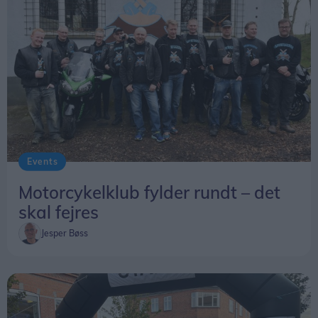
Events
Motorcykelklub fylder rundt – det
skal fejres
Jesper Bøss