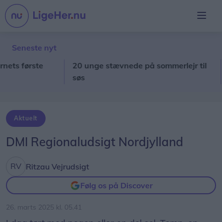
Seneste nyt
 første
20 unge stævnede på sommerlejr til
Gå
søs
fru
pr
Aktuelt
DMI Regionaludsigt Nordjylland
Ritzau Vejrudsigt
Følg os på Discover
26. marts 2025 kl. 05.41