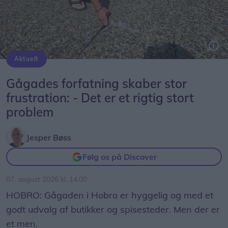
Aktuelt
Peter Møller, formand Hobro Handel, kan nemt tippe en løs flise op, som ligger på Adelgade/Store Torv. Dem er der desværre en del af.
Gågades forfatning skaber stor
frustration: - Det er et rigtig stort
problem
Jesper Bøss
Følg os på Discover
07. august 2026 kl. 14.00
HOBRO: Gågaden i Hobro er hyggelig og med et
godt udvalg af butikker og spisesteder. Men der er
et men.