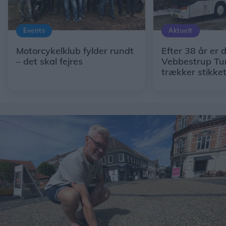
Events
Aktuelt
Motorcykelklub fylder rundt
Efter 38 år er d
– det skal fejres
Vebbestrup Tur
trækker stikke