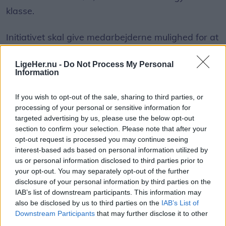
en løbende dialog med Park & Vej hos
klasse.
Mariagerfjord Kommune. Vi tager dem da også
jævnligt med på en tur i gågaden, så de med egne
Initiativet skal give medarbejderne mulighed for at
øjne kan se problemerne. Men det er som om, at
være til stede på en af familiens største
der ikke sker noget. Sådan føler vi det i hvert fald,
mærkedage.
LigeHer.nu -
Do Not Process My Personal
og det understreges vel også af, at der fortsat
Information
sker ulykker blandt de besøgende i gågaden,
Det skriver JYSK i en pressemeddelelse.
If you wish to opt-out of the sale, sharing to third parties, or
tilføjer Peter Møller.
processing of your personal or sensitive information for
Barnets første skoledag er en særlig milepæl for
targeted advertising by us, please use the below opt-out
Formand: Fejl i belægning rettes løbende
section to confirm your selection. Please note that after your
mange familier. Derfor indfører JYSK Danmark en
Vis mere
opt-out request is processed you may continue seeing
Vi har forelagt kritikken for Park & Vej hos
ny personalegode, som giver butikkernes
interest-based ads based on personal information utilized by
Del artikel
Mariagerfjord Kommune, der ikke ønsker at udtale
medarbejdere fri med løn på dagen, hvor deres
us or personal information disclosed to third parties prior to
your opt-out. You may separately opt-out of the further
sig.
barn starter i skole.
disclosure of your personal information by third parties on the
Kategorier
IAB’s list of downstream participants. This information may
De har i stedet henvist til Mariagerfjord
- Vi synes, vores medarbejdere fortjener at være
also be disclosed by us to third parties on the
IAB’s List of
Kommunes kommunikationsafdeling, hvorfra
med på en stor dag som barnets første skoledag.
Downstream Participants
that may further disclose it to other
third parties.
Events