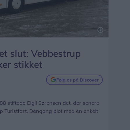
det slut: Vebbestrup
ker stikket
Følg os på Discover
 stiftede Eigil Sørensen det, der senere
p Turistfart. Dengang blot med en enkelt