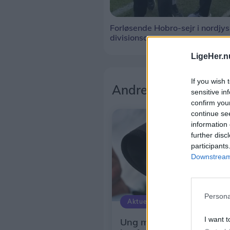
Forløsende Hobro-sejr i nordjy
divisionsopgør
LigeHer.n
If you wish 
Andre læser også
sensitive in
confirm you
continue se
information 
further disc
participants
Downstream 
Persona
Aktuelt
I want t
Ung mand risikerer både