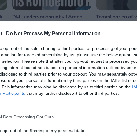
sk
DM i undervandsrugby i Arden
Tommi har én af v
Volvo-samlinger
u -
Do Not Process My Personal Information
to opt-out of the sale, sharing to third parties, or processing of your per
formation for targeted advertising by us, please use the below opt-out s
r selection. Please note that after your opt-out request is processed y
eing interest-based ads based on personal information utilized by us or
disclosed to third parties prior to your opt-out. You may separately opt-
losure of your personal information by third parties on the IAB’s list of
. This information may also be disclosed by us to third parties on the
IA
Participants
that may further disclose it to other third parties.
l Data Processing Opt Outs
Shopping
o opt-out of the Sharing of my personal data.
 fængsel og
I al stilhed har en ny aktør meldt s