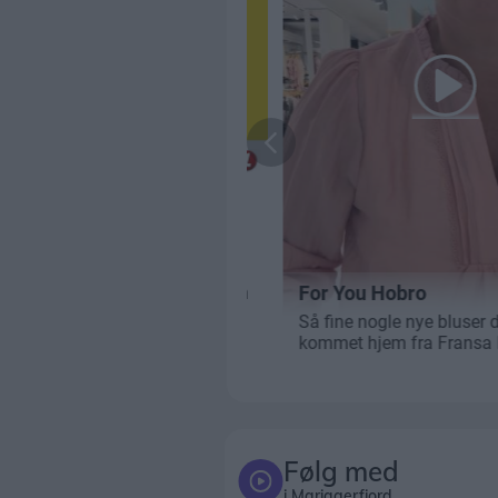
Følg med
i Mariagerfjord