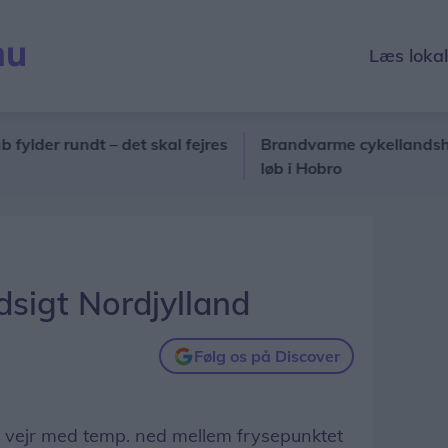
Læs loka
 rundt – det skal fejres
Brandvarme cykellandsholdsstje
løb i Hobro
sigt Nordjylland
Følg os på Discover
art vejr med temp. ned mellem frysepunktet