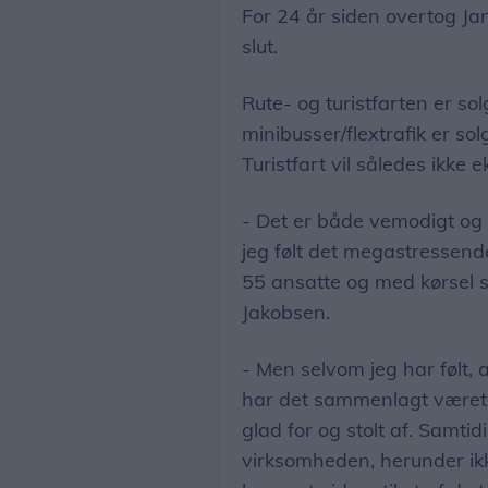
For 24 år siden overtog J
slut.
Rute- og turistfarten er sol
minibusser/flextrafik er so
Turistfart vil således ikke 
- Det er både vemodigt og e
jeg følt det megastressend
55 ansatte og med kørsel st
Jakobsen.
- Men selvom jeg har følt, 
har det sammenlagt været 
glad for og stolt af. Samtid
virksomheden, herunder ikk