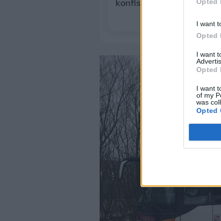
konfiskation af sin bil
Opted 
I want t
Opted 
I want 
Advertis
Opted 
I want t
of my P
was col
Opted 