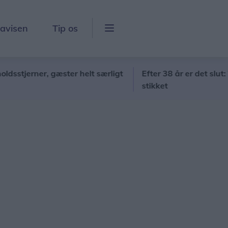
lavisen
Tip os
rner, gæster helt særligt
Efter 38 år er det slut: Vebb
stikket