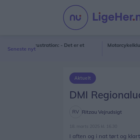
 stor frustration: - Det er et
Motorcykelklub fylder
Seneste nyt
Aktuelt
DMI Regionalud
Ritzau Vejrudsigt
18. marts 2025 kl. 16.30
I aften og i nat tørt og kl