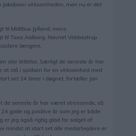
an Jakobsen virksomheden, men nu er det
gt til Midtbus Jylland, mens
lgt til Taxa Aalborg. Navnet Vebbestrup
eksistere længere.
n stor lettelse. Særligt de seneste år har
e at stå i spidsen for en virksomhed med
ort set 24 timer i døgnet, fortæller Jan
at de seneste år har været stressende, så
24 gode og positive år som jeg er både
ig er jeg også rigtig glad for salget af
e mindst at stort set alle medarbejdere er