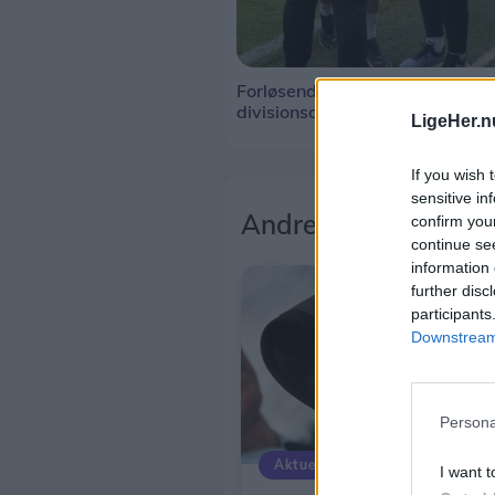
Forløsende Hobro-sejr i nordjy
divisionsopgør
LigeHer.n
If you wish 
sensitive in
Andre læser også
confirm you
continue se
information 
further disc
participants
Downstream 
Persona
Aktuelt
I want t