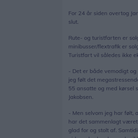
For 24 år siden overtog J
slut.
Rute- og turistfarten er sol
minibusser/flextrafik er so
Turistfart vil således ikke 
- Det er både vemodigt og e
jeg følt det megastressend
55 ansatte og med kørsel st
Jakobsen.
- Men selvom jeg har følt, 
har det sammenlagt været 
glad for og stolt af. Samtid