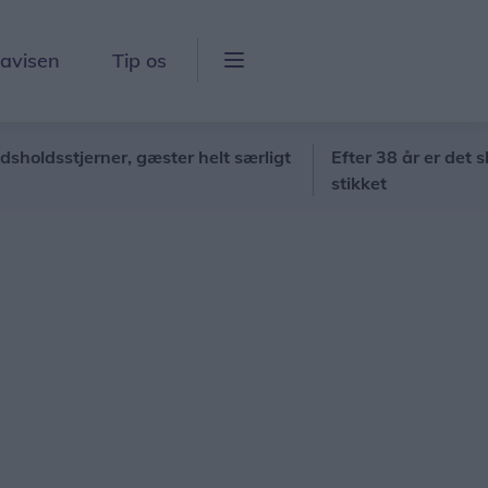
lavisen
Tip os
tjerner, gæster helt særligt
Efter 38 år er det slut: V
stikket