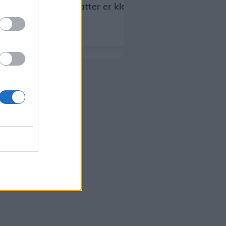
ig
Lokal forfatter er klar med sin anden
roman