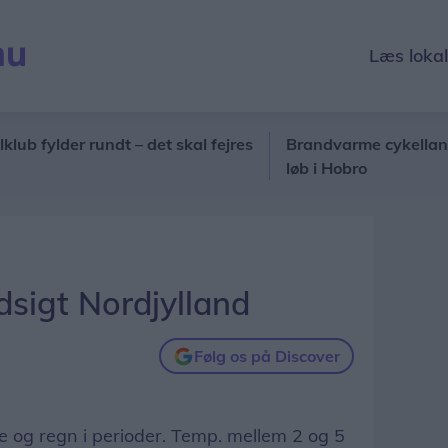
Læs loka
lder rundt – det skal fejres
Brandvarme cykellandsholdss
løb i Hobro
sigt Nordjylland
Følg os på Discover
 og regn i perioder. Temp. mellem 2 og 5