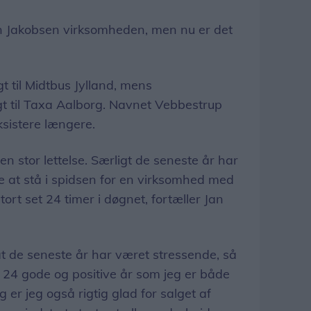
an Jakobsen virksomheden, men nu er det
gt til Midtbus Jylland, mens
lgt til Taxa Aalborg. Navnet Vebbestrup
eksistere længere.
n stor lettelse. Særligt de seneste år har
e at stå i spidsen for en virksomhed med
ort set 24 timer i døgnet, fortæller Jan
at de seneste år har været stressende, så
24 gode og positive år som jeg er både
ig er jeg også rigtig glad for salget af