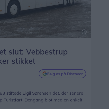
det slut: Vebbestrup
ker stikket
Følg os på Discover
 stiftede Eigil Sørensen det, der senere
p Turistfart. Dengang blot med en enkelt