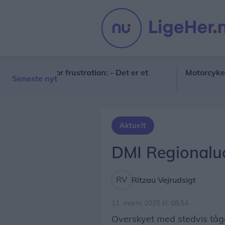
ber stor frustration: - Det er et
Motorcykelklub fy
Seneste nyt
Aktuelt
DMI Regionalud
Ritzau Vejrudsigt
11. marts 2025 kl. 08.54
Overskyet med stedvis tåge