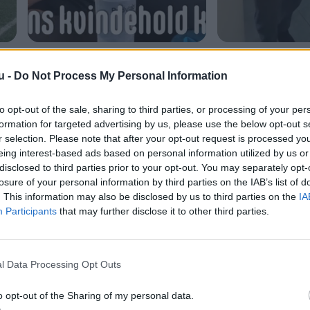
sk
DM i undervandsrugby i Arden
Tommi har én af v
Volvo-samlinger
u -
Do Not Process My Personal Information
to opt-out of the sale, sharing to third parties, or processing of your per
formation for targeted advertising by us, please use the below opt-out s
r selection. Please note that after your opt-out request is processed y
eing interest-based ads based on personal information utilized by us or
disclosed to third parties prior to your opt-out. You may separately opt-
losure of your personal information by third parties on the IAB’s list of
. This information may also be disclosed by us to third parties on the
IA
Participants
that may further disclose it to other third parties.
l Data Processing Opt Outs
Shopping
o opt-out of the Sharing of my personal data.