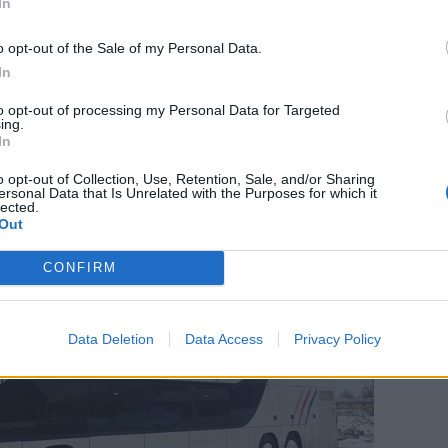
In
 fængsel og
I al stilhed har en ny aktør meldt s
ind i priskrig på dagligvarer
o opt-out of the Sale of my Personal Data.
In
to opt-out of processing my Personal Data for Targeted
ing.
In
o opt-out of Collection, Use, Retention, Sale, and/or Sharing
ersonal Data that Is Unrelated with the Purposes for which it
lected.
Out
CONFIRM
Data Deletion
Data Access
Privacy Policy