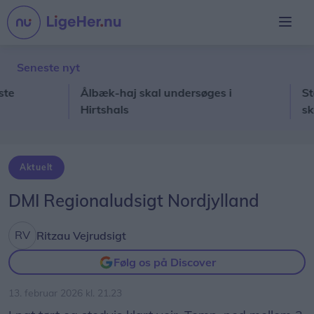
Seneste nyt
Ålbæk-haj skal undersøges i
Stor kæ
Hirtshals
skoled
Aktuelt
DMI Regionaludsigt Nordjylland
Ritzau Vejrudsigt
Følg os på Discover
13. februar 2026 kl. 21.23