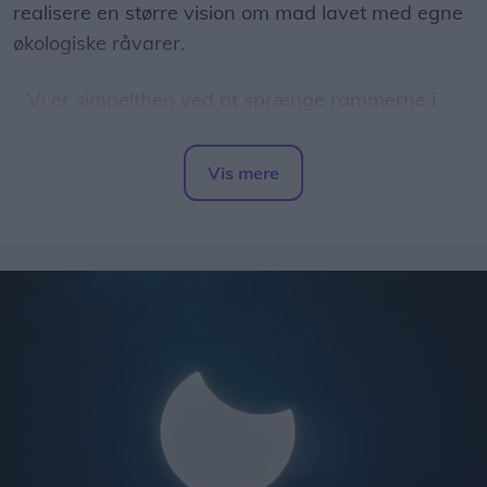
realisere en større vision om mad lavet med egne
økologiske råvarer.
- Vi er simpelthen ved at sprænge rammerne i
vores nuværende lokaler. Vi har længe manglet
plads, og nu får vi mulighed for for alvor at folde
Vis mere
vores idéer ud og tage Capu til det næste niveau,
Del artikel
fortæller Stephanie.