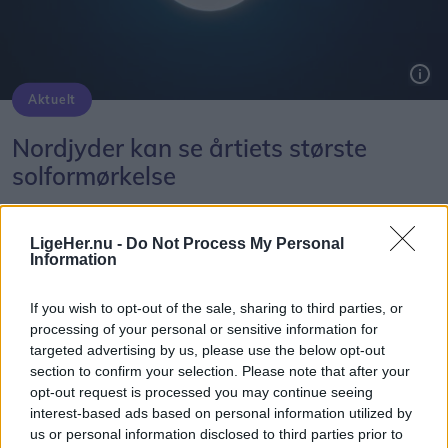
Aktuelt
Capu i Østergade har gennem få år udviklet sig til en stor succes. Nu rykker Stephanie videre til Hotellet i Nørregade, hvor der bliver plads til at føre visionerne endnu længere.
Foto: Hans Ravn
Solformørkelsen 12. august bliver den mest markante, der kan opleves fra Danmark i mere end 20 år. Billedet her er fra delvis solformørkelse Aalborg 29. marts 2025.
Arkivfoto: Martél Andersen
Selv om adressen bliver ny, kan de mange
Nordjyder kan se årtiets største
stamgæster glæde sig over, at caféens populære
solformørkelse
brunchkoncept fortsætter uændret.
Emilie Nesheim Shaw
- Vores morgenbræt og brunch følger med. Det er
LigeHer.nu -
Do Not Process My Personal
Information
Følg os på Discover
en stor del af Capu, og det kommer gæsterne til at
opleve præcis, som de kender det.
08. august 2026 kl. 14.00
If you wish to opt-out of the sale, sharing to third parties, or
processing of your personal or sensitive information for
NORDJYLLAND: Når solen går mod horisonten
Samtidig bliver frokostmenuen videreudviklet, og
targeted advertising by us, please use the below opt-out
onsdag 12. august, bliver det ikke en helt
section to confirm your selection. Please note that after your
torsdag, fredag og lørdag åbner restauranten
opt-out request is processed you may continue seeing
almindelig sommeraften.
også om aftenen. Her bliver konceptet inspireret
interest-based ads based on personal information utilized by
af social dining, hvor gæsterne selv
us or personal information disclosed to third parties prior to
Nordjyder får nemlig mulighed for at opleve den