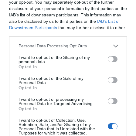
your opt-out. You may separately opt-out of the further
sammensætter flere mindre retter, som serveres
kraftigste delvise solformørkelse, der kan ses fra
disclosure of your personal information by third parties on the
samlet ved bordet.
IAB’s list of downstream participants. This information may
Danmark frem til 2048.
also be disclosed by us to third parties on the
IAB’s List of
- Vi vil skabe en hyggelig og uformel oplevelse,
Downstream Participants
that may further disclose it to other
Over hele landet vil Månen bevæge sig ind foran
third parties.
hvor man deler maden, men stadig vælger sine
Solen, og afhængigt af hvor i Danmark man
egne retter.
Personal Data Processing Opt Outs
befinder sig, vil op mod 86 procent af Solens skive
være dækket.
I want to opt-out of the Sharing of my
Mere plads til udvikling
Vis mere
personal data.
Opted In
Del artikel
Flytningen handler ikke kun om flere borde.
Det oplyser sol26 i en pressemeddelelse.
I want to opt-out of the Sale of my
Personal Data.
- Vi får kun omkring 20 ekstra siddepladser. Den
Opted In
Formørkelsen topper omkring klokken 20.00, kort
Kategorier
store forskel er køkkenet. Vi har manglet kapacitet
før solnedgang, hvilket giver gode muligheder for
I want to opt-out of processing my
med køl, frost og arbejdsplads, og det har sat en
Personal Data for Targeted Advertising.
at opleve fænomenet fra steder med frit udsyn
Opted In
naturlig grænse for, hvor meget vi har kunnet
Events
mod vest.
I want to opt-out of Collection, Use,
udvikle os.
Retention, Sale, and/or Sharing of my
Personal Data that Is Unrelated with the
For mange nordjyder kan kysterne, fjordene og de
Aktuelt
Purposes for which it was collected.