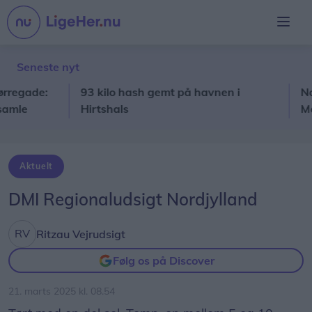
Seneste nyt
ade:
93 kilo hash gemt på havnen i
Nordjyl
Hirtshals
Metropo
er
Aktuelt
DMI Regionaludsigt Nordjylland
Ritzau Vejrudsigt
Følg os på Discover
21. marts 2025 kl. 08.54