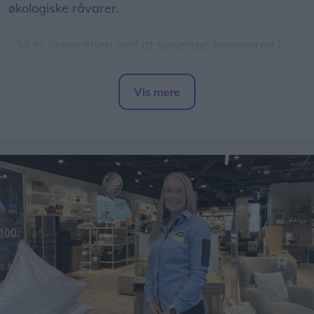
økologiske råvarer.
- Vi er simpelthen ved at sprænge rammerne i
vores nuværende lokaler. Vi har længe manglet
plads, og nu får vi mulighed for for alvor at folde
Vis mere
vores idéer ud og tage Capu til det næste niveau,
Del artikel
fortæller Stephanie.