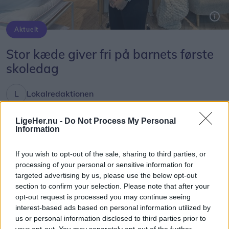
Aktuelt
Capu i Østergade har gennem få år udviklet sig til en stor succes. Nu rykker Stephanie videre til Hotellet i Nørregade, hvor der bliver plads til at føre visionerne endnu længere.
Foto: Hans Ravn
Selv om adressen bliver ny, kan de mange
Stor kæde giver fri på barnets første
stamgæster glæde sig over, at caféens populære
skoledag
brunchkoncept fortsætter uændret.
Lokalredaktionen
- Vores morgenbræt og brunch følger med. Det er
Følg os på Discover
en stor del af Capu, og det kommer gæsterne til at
LigeHer.nu -
Do Not Process My Personal
Information
opleve præcis, som de kender det.
08. august 2026 kl. 10.00
NORDJYLLAND: Butiksansatte i JYSK Danmark kan
If you wish to opt-out of the sale, sharing to third parties, or
Samtidig bliver frokostmenuen videreudviklet, og
processing of your personal or sensitive information for
fra i år få fri med løn, når deres barn begynder i 0.
targeted advertising by us, please use the below opt-out
torsdag, fredag og lørdag åbner restauranten
klasse.
section to confirm your selection. Please note that after your
også om aftenen. Her bliver konceptet inspireret
opt-out request is processed you may continue seeing
af social dining, hvor gæsterne selv
Initiativet skal give medarbejderne mulighed for at
interest-based ads based on personal information utilized by
us or personal information disclosed to third parties prior to
sammensætter flere mindre retter, som serveres
være til stede på en af familiens største
your opt-out. You may separately opt-out of the further