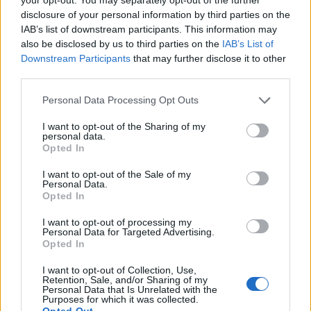
samlet ved bordet.
mærkedage.
disclosure of your personal information by third parties on the
IAB’s list of downstream participants. This information may
- Vi vil skabe en hyggelig og uformel oplevelse,
Det skriver JYSK i en pressemeddelelse.
also be disclosed by us to third parties on the
IAB’s List of
Downstream Participants
that may further disclose it to other
hvor man deler maden, men stadig vælger sine
third parties.
Barnets første skoledag er en særlig milepæl for
egne retter.
mange familier. Derfor indfører JYSK Danmark en
Personal Data Processing Opt Outs
Vis mere
Mere plads til udvikling
ny personalegode, som giver butikkernes
I want to opt-out of the Sharing of my
Del artikel
personal data.
medarbejdere fri med løn på dagen, hvor deres
Flytningen handler ikke kun om flere borde.
Opted In
barn starter i skole.
I want to opt-out of the Sale of my
Kategorier
- Vi får kun omkring 20 ekstra siddepladser. Den
Personal Data.
- Vi synes, vores medarbejdere fortjener at være
Opted In
store forskel er køkkenet. Vi har manglet kapacitet
med på en stor dag som barnets første skoledag.
med køl, frost og arbejdsplads, og det har sat en
I want to opt-out of processing my
Events
Personal Data for Targeted Advertising.
Derfor er vi glade for at kunne imødekomme
naturlig grænse for, hvor meget vi har kunnet
Opted In
ønsket om at være med til at give børnene en god
udvikle os.
Aktuelt
I want to opt-out of Collection, Use,
start på skolelivet. Vi ønsker at skabe en attraktiv
Retention, Sale, and/or Sharing of my
Personal Data that Is Unrelated with the
arbejdsplads og ser løbende på, hvordan vi kan
Hotellets gårdhave bliver også en del af de nye
Purposes for which it was collected.
Mennesker
Opted Out