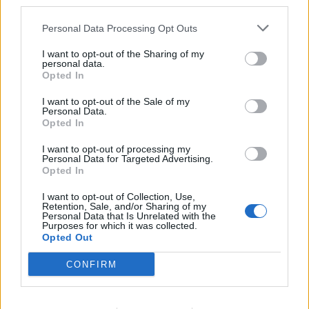
third parties.
Emilie Nesheim Shaw
- Vores morgenbræt og brunch følger med. Det er
Personal Data Processing Opt Outs
Følg os på Discover
en stor del af Capu, og det kommer gæsterne til at
opleve præcis, som de kender det.
I want to opt-out of the Sharing of my
08. august 2026 kl. 14.00
personal data.
Opted In
NORDJYLLAND: Når solen går mod horisonten
Samtidig bliver frokostmenuen videreudviklet, og
onsdag 12. august, bliver det ikke en helt
I want to opt-out of the Sale of my
torsdag, fredag og lørdag åbner restauranten
Personal Data.
almindelig sommeraften.
Opted In
også om aftenen. Her bliver konceptet inspireret
af social dining, hvor gæsterne selv
I want to opt-out of processing my
Nordjyder får nemlig mulighed for at opleve den
Personal Data for Targeted Advertising.
sammensætter flere mindre retter, som serveres
Opted In
kraftigste delvise solformørkelse, der kan ses fra
samlet ved bordet.
Danmark frem til 2048.
I want to opt-out of Collection, Use,
Retention, Sale, and/or Sharing of my
Personal Data that Is Unrelated with the
- Vi vil skabe en hyggelig og uformel oplevelse,
Purposes for which it was collected.
Over hele landet vil Månen bevæge sig ind foran
hvor man deler maden, men stadig vælger sine
Opted Out
Solen, og afhængigt af hvor i Danmark man
egne retter.
CONFIRM
befinder sig, vil op mod 86 procent af Solens skive
være dækket.
Mere plads til udvikling
Vis mere