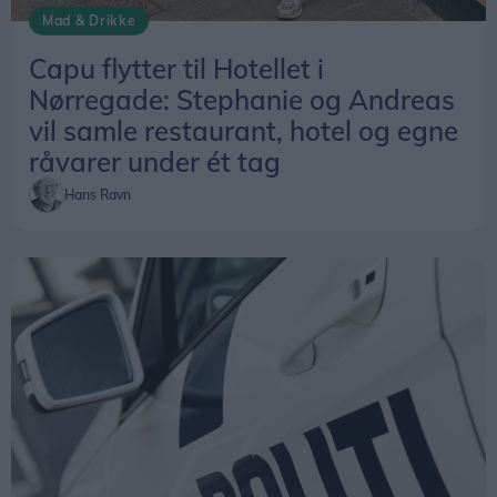
hvor caféen ofte har været fuldt booket.
Mad & Drikke
Capu flytter til Hotellet i
Flytningen til Hotellet i Nørregade bliver derfor
Nørregade: Stephanie og Andreas
næste naturlige skridt – med ambitionen om at
vil samle restaurant, hotel og egne
samle restaurant, hotel og familiens økologiske
råvarer under ét tag
landbrug i én samlet fortælling.
Hans Ravn