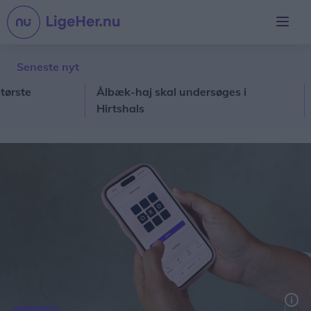
Seneste nyt
e
Ålbæk-haj skal undersøges i
Stor
Hirtshals
sko