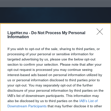
LigeHer.nu -
Do Not Process My Personal
Information
If you wish to opt-out of the sale, sharing to third parties, or
processing of your personal or sensitive information for
targeted advertising by us, please use the below opt-out
section to confirm your selection. Please note that after your
opt-out request is processed you may continue seeing
interest-based ads based on personal information utilized by
us or personal information disclosed to third parties prior to
Aktuelt
Capu i Østergade har gennem få år udviklet sig til en stor succes. Nu rykker Stephanie videre til Hotellet i Nørregade, hvor der bliver plads til at føre visionerne endnu længere.
Foto: Hans Ravn
Solformørkelsen 12. august bliver den mest markante, der kan opleves fra Danmark i mere end 20 år. Billedet her er fra delvis solformørkelse Aalborg 29. marts 2025.
Arkivfoto: Martél Andersen
your opt-out. You may separately opt-out of the further
Selv om adressen bliver ny, kan de mange
disclosure of your personal information by third parties on the
Nordjyder kan se årtiets største
stamgæster glæde sig over, at caféens populære
IAB’s list of downstream participants. This information may
solformørkelse
also be disclosed by us to third parties on the
IAB’s List of
brunchkoncept fortsætter uændret.
Downstream Participants
that may further disclose it to other