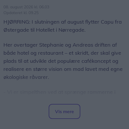
08. august 2026 kl. 06.03
Opdateret kl. 09.25
HJØRRING: I slutningen af august flytter Capu fra
Østergade til Hotellet i Nørregade.
Her overtager Stephanie og Andreas driften af
både hotel og restaurant – et skridt, der skal give
plads til at udvikle det populære cafékoncept og
realisere en større vision om mad lavet med egne
økologiske råvarer.
- Vi er simpelthen ved at sprænge rammerne i
vores nuværende lokaler. Vi har længe manglet
plads, og nu får vi mulighed for for alvor at folde
Vis mere
vores idéer ud og tage Capu til det næste niveau,
Del artikel
fortæller Stephanie.