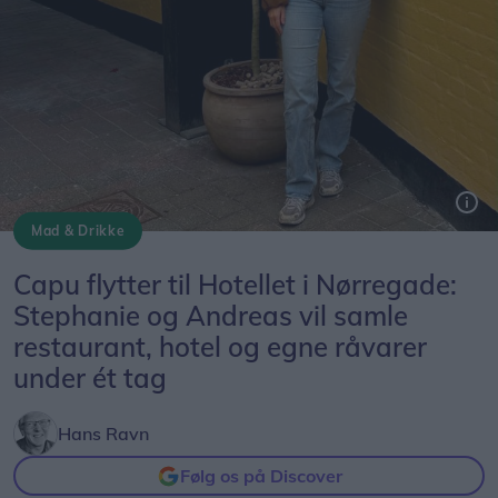
Mad & Drikke
Flytningen åbner op for en masse nye muligheder. Vi har søgt om alkoholbevilling og glæder os til at slå dørene op for hyggelig aftenservering hver torsdag, fredag og lørdag.
Capu flytter til Hotellet i Nørregade:
Stephanie og Andreas vil samle
restaurant, hotel og egne råvarer
under ét tag
Hans Ravn
Følg os på Discover