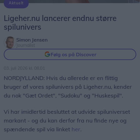
Aktuelt
Foto: Emilie Nesheim Shaw
Ligeher.nu lancerer endnu større
spilunivers
Simon Jensen
Journalist
Følg os på Discover
03. juli 2026 kl. 08.01
NORDJYLLAND: Hvis du allerede er en flittig
bruger af vores spilunivers på Ligeher.nu, kender
du nok "Gæt Ordet", "Sudoku" og "Huskespil".
Vi har imidlertid besluttet at udvide spiluniverset
markant - og du kan derfor fra nu finde nye og
spændende spil via linket
her
.