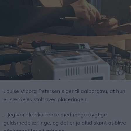
Koncentrationen lyser ud af den 24-årige guldsmedelærling Louise Viborg Petersen fra Aalborg, der elsker at lave smukke smykker. Foto: Louise Viborg Petersen
Louise Viborg Petersen siger til aalborg:nu, at hun
er særdeles stolt over placeringen.
- Jeg var i konkurrence med mega dygtige
guldsmedelærlinge, og det er jo altid skønt at blive
påskønnet for sit arbejde.