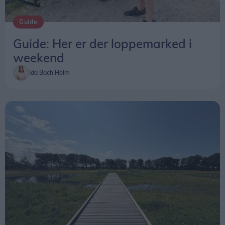
Hvor: Vester Hassing Bypark,
Guide
Vis mere
Rolighedsvej/Krogensvej/Fanøevej, 9310 Vodskov
Guide: Her er der loppemarked i
Entré: Gratis
weekend
Ida Bach Holm