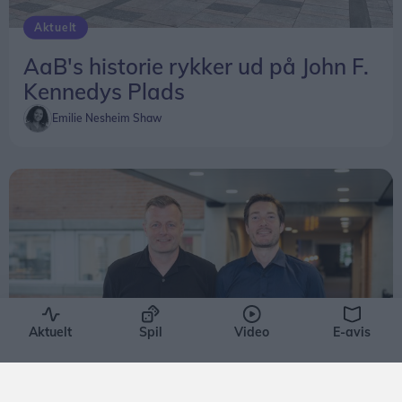
Aktuelt
AaB's historie rykker ud på John F.
Kennedys Plads
Emilie Nesheim Shaw
Aktuelt
Spil
Video
E-avis