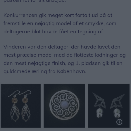
Konkurrencen gik meget kort fortalt ud på at
fremstille en nøjagtig model af et smykke, som
deltagerne blot havde fået en tegning af.
Vinderen var den deltager, der havde lavet den
mest præcise model med de flotteste lodninger og
den mest nøjagtige finish, og 1. pladsen gik til en
guldsmedelærling fra København.
Her nogle eksempler på Louise Viborg Petersens smykker, og hun lægger ikke selv skjul på, at hun har en forkærlighed for især øreringe. Foto: Louise Viborg Petersen