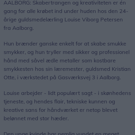
AALBORG: Skabertrangen og kreativiteten er én
gang for alle krøbet ind under huden hos den 24-
årige guldsmedelærling Louise Viborg Petersen
fra Aalborg.
Hun brænder ganske enkelt for at skabe smukke
smykker, og hun tryller med sikker og professionel
hånd med såvel ædle metaller som kostbare
smykkesten hos sin læremester, guldsmed Kristian
Otte, i værkstedet på Gasværksvej 3 i Aalborg.
Louise arbejder - lidt populært sagt - i skønhedens
tjeneste, og hendes flair, tekniske kunnen og
kreative sans for håndværket er netop blevet
belønnet med stor hæder.
Den unge kvinde har nemlig vundet en meget