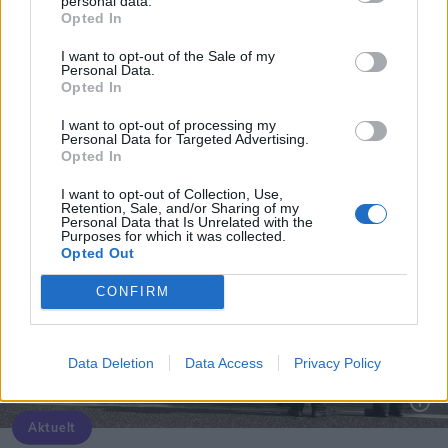
personal data.
Mad & Drikke
Shopping
Opted In
Nu åbner stor Biltema-café
Populær spilbut
I want to opt-out of the Sale of my
Aalborg Storce
Personal Data.
Opted In
I want to opt-out of processing my
Personal Data for Targeted Advertising.
Opted In
I want to opt-out of Collection, Use,
Retention, Sale, and/or Sharing of my
Personal Data that Is Unrelated with the
Purposes for which it was collected.
Opted Out
CONFIRM
Data Deletion
Data Access
Privacy Policy
Aktuelt