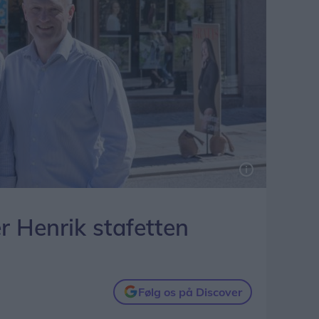
er Henrik stafetten
Følg os på Discover