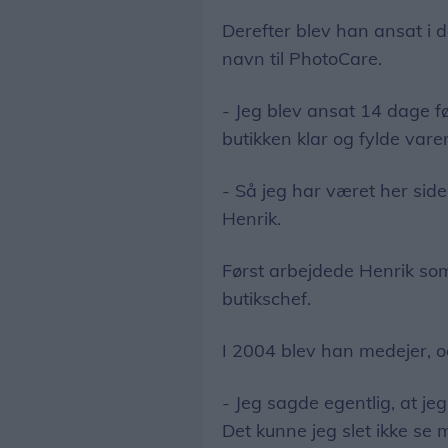
Derefter blev han ansat i 
navn til PhotoCare.
- Jeg blev ansat 14 dage fø
butikken klar og fylde vare
- Så jeg har været her side
Henrik.
Først arbejdede Henrik som
butikschef.
I 2004 blev han medejer, og
- Jeg sagde egentlig, at jeg
Det kunne jeg slet ikke se