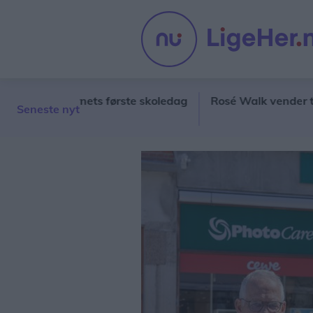
fri på barnets første skoledag
Rosé Walk vender tilbage 
Seneste nyt