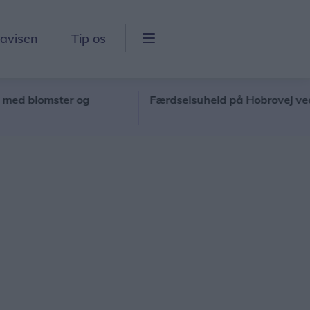
lavisen
Tip os
blomster og
Færdselsuheld på Hobrovej ved Grav