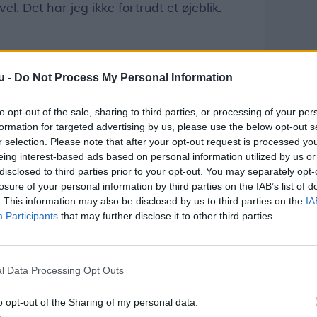
el. Det har jeg ikke fortrudt et øjeblik.
u -
Do Not Process My Personal Information
m fire årtier, men ikke uden udfordringer.
e kriser.
to opt-out of the sale, sharing to third parties, or processing of your per
formation for targeted advertising by us, please use the below opt-out s
 at han overtog butikken.
r selection. Please note that after your opt-out request is processed y
eing interest-based ads based on personal information utilized by us or
disclosed to third parties prior to your opt-out. You may separately opt-
 forretningen, kom finanskrisen, som satte
losure of your personal information by third parties on the IAB’s list of
. This information may also be disclosed by us to third parties on the
IA
Participants
that may further disclose it to other third parties.
n, hvor Henrik måtte afskedige
l Data Processing Opt Outs
 da butikken brændte helt ned i 2012.
o opt-out of the Sharing of my personal data.