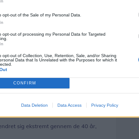
In
o opt-out of the Sale of my Personal Data.
for butikken fra midlertidige lokaler i
In
amle blev genopbygget.
to opt-out of processing my Personal Data for Targeted
ing.
In
o opt-out of Collection, Use, Retention, Sale, and/or Sharing
ar butikken overlevet, og Henrik sender
ersonal Data that Is Unrelated with the Purposes for which it
lected.
erne og de trofaste kunder.
Out
CONFIRM
kring butikken, der har ændret sig gennem
Data Deletion
Data Access
Privacy Policy
ændret sig ekstremt gennem de 40 år,