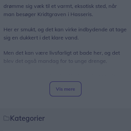
drømme sig væk til et varmt, eksotisk sted, når
man besøger Kridtgraven i Hasseris.
Her er smukt, og det kan virke indbydende at tage
sig en dukkert i det klare vand.
Men det kan være livsfarligt at bade her, og det
blev det også mandag for to unge drenge.
Den dramatiske oplevelse fik øjenvidnet Maria
Ernst Bøgedal til at dele en klar opfordring på
Vis mere
Facebook.
Del artikel
Pas på!
Kategorier
På
Facebook
skriver Maria Ernst Bøgedal om den
voldsomme episode: