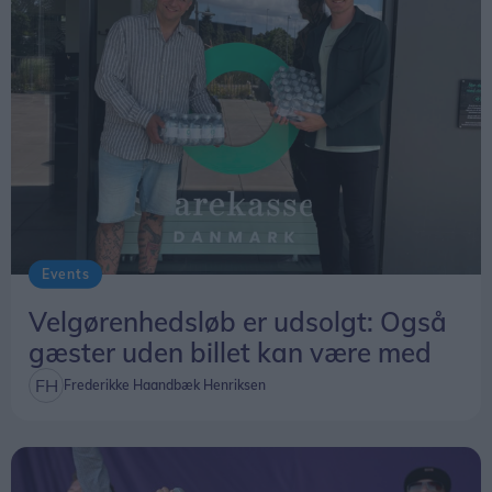
livsfare, da vandet er meget dybt og kan være
særdeles koldt, også om sommeren. Bliv på land
og nyd udsigten.
Der står også, at al færdsel i området sker på eget
ansvar.
Events
Velgørenhedsløb er udsolgt: Også
gæster uden billet kan være med
Frederikke Haandbæk Henriksen