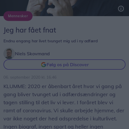
Mennesker
Klummeskribent Niels Skovmand har fået fnat. Foto: Michael Koch
Jeg har fået fnat
Endnu engang har livet tvunget mig ud i ny adfærd
Niels Skovmand
Følg os på Discover
06. september 2020 kl. 16.46
KLUMME: 2020 er åbenbart året hvor vi gang på
gang bliver tvunget ud i adfærdsændringer og
tagen stilling til det liv vi lever. I foråret blev vi
ramt af coronavirus. Vi skulle arbejde hjemme, der
var ikke noget der hed adspredelse i kulturlivet.
Ingen biograf, ingen sport og heller ingen