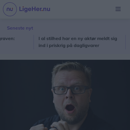
Seneste nyt
n:
I al stilhed har en ny aktør meldt sig
Loui
ind i priskrig på dagligvarer
kera