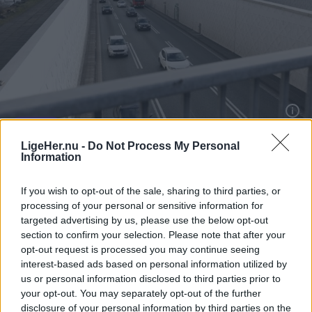
Aktuelt
LigeHer.nu -
Do Not Process My Personal
Information
Uheld spærrer E45 i morgentrafikken
If you wish to opt-out of the sale, sharing to third parties, or
Freja Hesthaven
processing of your personal or sensitive information for
targeted advertising by us, please use the below opt-out
Følg os på Discover
section to confirm your selection. Please note that after your
opt-out request is processed you may continue seeing
05. august 2026 kl. 07.40
interest-based ads based on personal information utilized by
AALBORG: Onsdag morgen er der sket et uheld
us or personal information disclosed to third parties prior to
your opt-out. You may separately opt-out of the further
på E45 fra Nørresundby mod Aalborg mellem
disclosure of your personal information by third parties on the