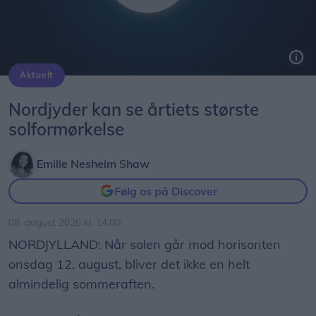
Aktuelt
Solformørkelsen 12. august bliver den mest markante, der kan opleves fra Danmark i mere end 20 år. Billedet her er fra delvis solformørkelse Aalborg 29. marts 2025.
Arkivfoto: Martél Andersen
Nordjyder kan se årtiets største
solformørkelse
Emilie Nesheim Shaw
Følg os på Discover
08. august 2026 kl. 14.00
NORDJYLLAND: Når solen går mod horisonten
onsdag 12. august, bliver det ikke en helt
almindelig sommeraften.