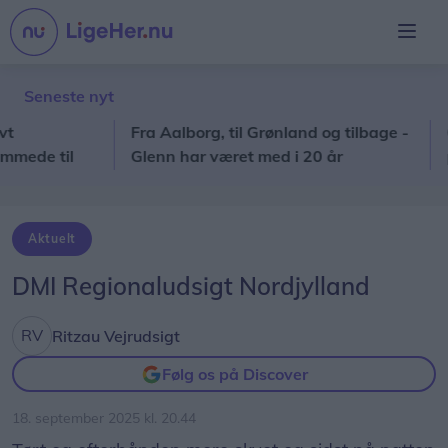
Seneste nyt
Fra Aalborg, til Grønland og tilbage -
Grati
e til
Glenn har været med i 20 år
pro
Aktuelt
DMI Regionaludsigt Nordjylland
Ritzau Vejrudsigt
Følg os på Discover
18. september 2025 kl. 20.44