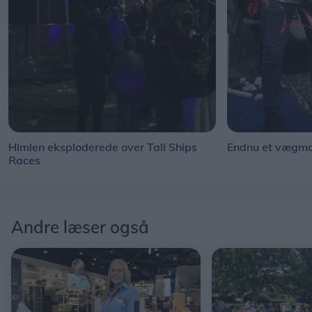
Himlen eksploderede over Tall Ships
Endnu et vægmal
Races
Andre læser også