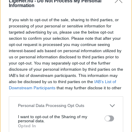
LigeHer.nu -
Do Not Process My Personal
Nordjylland.
Information
Fra 1. september udvider storcentret
åbningstiderne lørdag og søndag, så butikkerne
If you wish to opt-out of the sale, sharing to third parties, or
fremover holder åbent fra klokken 10 til 17.
processing of your personal or sensitive information for
targeted advertising by us, please use the below opt-out
Det betyder en ekstra times åbningstid i
section to confirm your selection. Please note that after your
opt-out request is processed you may continue seeing
weekenden.
interest-based ads based on personal information utilized by
us or personal information disclosed to third parties prior to
Det oplyser Aalborg Storcenter i en
your opt-out. You may separately opt-out of the further
disclosure of your personal information by third parties on the
pressemeddelelse.
Vis mere
IAB’s list of downstream participants. This information may
also be disclosed by us to third parties on the
IAB’s List of
Del artikel
Ifølge Center Manager Tom Dorf skal ændringen
Downstream Participants
that may further disclose it to other
gøre det lettere for gæsterne at få besøget til at
third parties.
passe ind i weekendens øvrige planer.
Kategorier
Personal Data Processing Opt Outs
– Vores gæster har forskellige behov og bruger
I want to opt-out of the Sharing of my
personal data.
Events
Aalborg Storcenter på mange forskellige måder.
Opted In