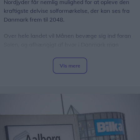
Nordjyder får nemlig mulighed for at opleve den
kraftigste delvise solformørkelse, der kan ses fra
Danmark frem til 2048.
Over hele landet vil Månen bevæge sig ind foran
Solen, og afhængigt af hvor i Danmark man
befinder sig, vil op mod 86 procent af Solens skive
være dækket.
Vis mere
Del artikel
Det oplyser sol26 i en pressemeddelelse.
Formørkelsen topper omkring klokken 20.00, kort
før solnedgang, hvilket giver gode muligheder for
at opleve fænomenet fra steder med frit udsyn
mod vest.
For mange nordjyder kan kysterne, fjordene og de