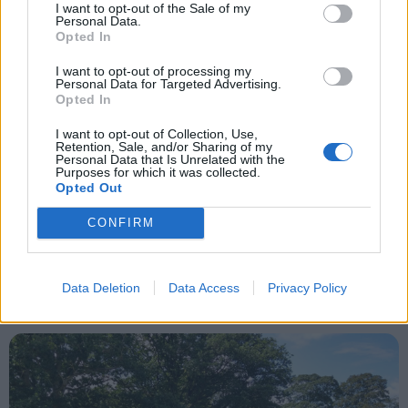
I want to opt-out of the Sale of my
Personal Data.
Opted In
Aktuelt
I want to opt-out of processing my
Personal Data for Targeted Advertising.
Mennesker
Opted In
Omkring 20 stadeholdere med haveamatører og professionelle virksomheder sælger haverelaterede varer.
Foto: Haveselskabet Aalborg
I want to opt-out of Collection, Use,
Retention, Sale, and/or Sharing of my
Shopping
Besøgende kan blandt andet gå på opdagelse
Personal Data that Is Unrelated with the
Purposes for which it was collected.
blandt stauder, frugttræer, buske, stueplanter,
Opted Out
Mad & drikke
grøntsager, pelargonier, fuglehuse, keramik og
CONFIRM
meget mere.
Undervejs er der også mulighed for at tage en
Data Deletion
Data Access
Privacy Policy
Nyeste
pause i borgerforeningens telt, hvor der sælges
kaffe, vand og kage. Vester Hassing
Borgerforening, som også står for pasning og
pleje af byparken, sørger for telt, borde og stole.