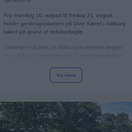
Fra mandag 10. august til fredag 21. august
holder genbrugspladsen på Over Kæret i Aalborg
lukket på grund af asfaltarbejde.
Lukningen skyldes, at Aalborg Kommune lægger
ny asfalt på hovedvejen ind til genbrugspladsen
som led i et større vejarbejde på Over Kæret og i
krydset ved Th. Sauers Vej.
Vis mere
Del artikel
Mens genbrugspladsen er lukket, henvises
besøgende til området andre pladser.
Sundsholmen Genbrugsplads, Nørresundby, som
har adressen Sundsholmen 20, 9400
Nørresundby.