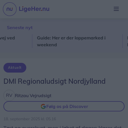
Seneste nyt
ed
Guide: Her er der loppemarked i
Kom m
weekend
Natu
Aktuelt
DMI Regionaludsigt Nordjylland
Ritzau Vejrudsigt
Følg os på Discover
18. september 2025 kl. 05.16
Tørt og overskyet, men i løbet af dagen klarer det