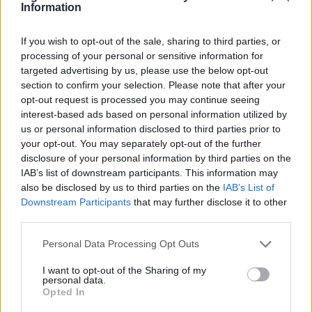
Information
timer i grønne omgivelser?
If you wish to opt-out of the sale, sharing to third parties, or
Søndag 16. august inviterer Haveselskabet
processing of your personal or sensitive information for
Aalborg i samarbejde med Vester Hassing
targeted advertising by us, please use the below opt-out
Borgerforening til havemarked i byparken i Vester
section to confirm your selection. Please note that after your
opt-out request is processed you may continue seeing
Hassing.
interest-based ads based on personal information utilized by
us or personal information disclosed to third parties prior to
Fra klokken 13 til 16 vil byparken danne rammen
your opt-out. You may separately opt-out of the further
disclosure of your personal information by third parties on the
om et marked med omkring 20 stadeholdere, hvor
IAB’s list of downstream participants. This information may
både glade haveamatører og professionelle
also be disclosed by us to third parties on the
IAB’s List of
Vis mere
virksomheder sælger haverelaterede varer.
Downstream Participants
that may further disclose it to other
Del artikel
third parties.
Personal Data Processing Opt Outs
Kategorier
I want to opt-out of the Sharing of my
personal data.
Opted In
Events