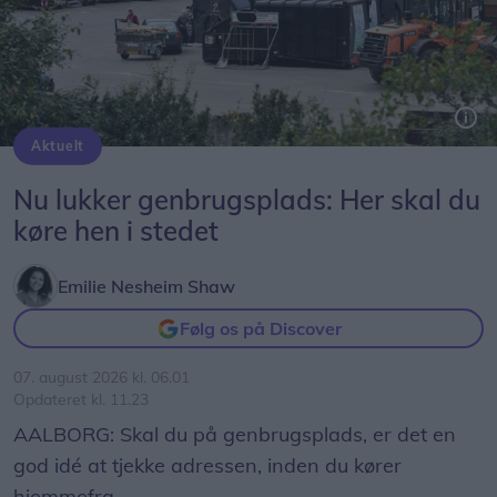
Aktuelt
Nu lukker genbrugsplads: Her skal du
køre hen i stedet
Emilie Nesheim Shaw
Følg os på Discover
07. august 2026 kl. 06.01
Opdateret kl. 11.23
AALBORG: Skal du på genbrugsplads, er det en
god idé at tjekke adressen, inden du kører
hjemmefra.