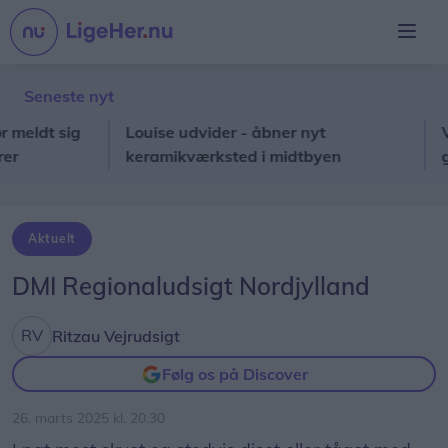
Seneste nyt
ldt sig
Louise udvider - åbner nyt
Velgø
keramikværksted i midtbyen
gæste
Aktuelt
DMI Regionaludsigt Nordjylland
Ritzau Vejrudsigt
Følg os på Discover
26. marts 2025 kl. 20.30