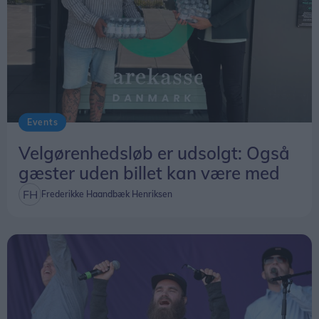
Der står også, at al færdsel i området sker på eget
ansvar.
Events
Velgørenhedsløb er udsolgt: Også
gæster uden billet kan være med
Frederikke Haandbæk Henriksen