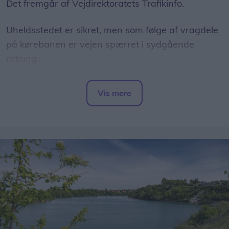
Det fremgår af Vejdirektoratets Trafikinfo.
Uheldsstedet er sikret, men som følge af vragdele
på kørebanen er vejen spærret i sydgående
retning.
Det endelige arbejde forventes at være færdigt
Vis mere
omkring 08.30.
Del artikel