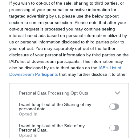
If you wish to opt-out of the sale, sharing to third parties, or
Her er smukt, og det kan virke indbydende at tage
processing of your personal or sensitive information for
sig en dukkert i det klare vand.
targeted advertising by us, please use the below opt-out
section to confirm your selection. Please note that after your
opt-out request is processed you may continue seeing
Men det kan være livsfarligt at bade her, og det
interest-based ads based on personal information utilized by
blev det også mandag for to unge drenge.
us or personal information disclosed to third parties prior to
your opt-out. You may separately opt-out of the further
disclosure of your personal information by third parties on the
Den dramatiske oplevelse fik øjenvidnet Maria
IAB’s list of downstream participants. This information may
Ernst Bøgedal til at dele en klar opfordring på
also be disclosed by us to third parties on the
IAB’s List of
Vis mere
Facebook.
Downstream Participants
that may further disclose it to other
Del artikel
third parties.
Pas på!
Personal Data Processing Opt Outs
Kategorier
På
Facebook
skriver Maria Ernst Bøgedal om den
I want to opt-out of the Sharing of my
voldsomme episode:
personal data.
Opted In
Events
- I går blev vores smukke kridtgrav rammen om
I want to opt-out of the Sale of my
Personal Data.
noget, jeg håber aldrig, vi kommer til at opleve
Opted In