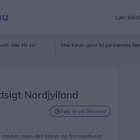
Læs loka
le får en
Stor kæde giver fri på barnets første sk
sigt Nordjylland
Følg os på Discover
te steder, men det klarer op fra nordvest