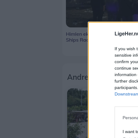
Himlen eksploderede over Tall
LigeHer.n
Ships Races
If you wish 
sensitive in
confirm you
continue se
information 
Andre læser også
further disc
participants
Downstream 
Persona
I want t