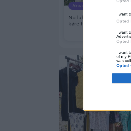
Opted 
Aktuelt
I want t
Nu lukker genbrugsplads:
Opted 
køre hen i stedet
I want 
Advertis
Opted 
I want t
of my P
was col
Opted 