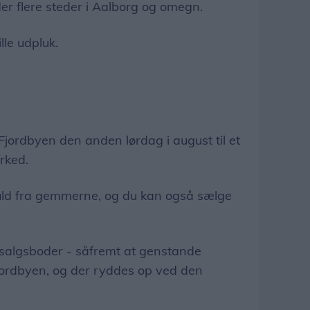
r flere steder i Aalborg og omegn.
lle udpluk.
Fjordbyen den anden lørdag i august til et
rked.
uld fra gemmerne, og du kan også sælge
le salgsboder - såfremt at genstande
Fjordbyen, og der ryddes op ved den