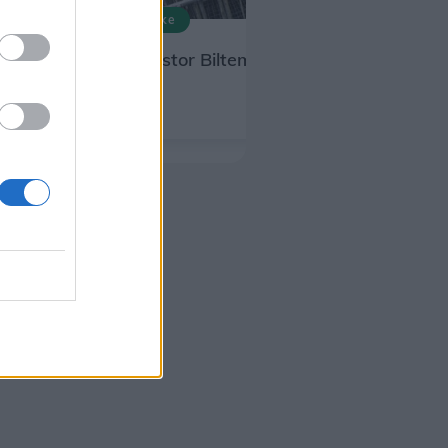
Mad & Drikke
Nu åbner stor Biltema-café