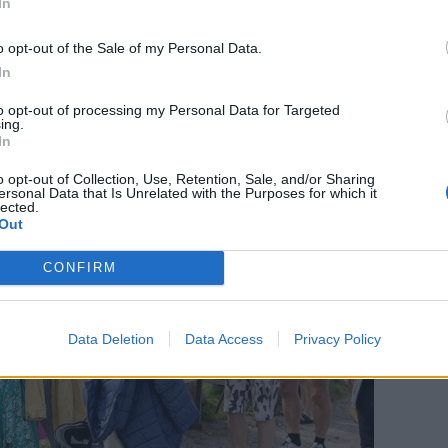
In
Aktuelt
o opt-out of the Sale of my Personal Data.
 Her skal du
Brand i Vestbyen: Søg væk og luk
In
døre og vinduer
to opt-out of processing my Personal Data for Targeted
ing.
In
o opt-out of Collection, Use, Retention, Sale, and/or Sharing
ersonal Data that Is Unrelated with the Purposes for which it
lected.
Out
CONFIRM
Data Deletion
Data Access
Privacy Policy