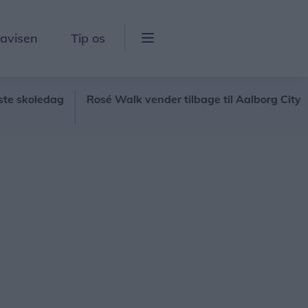
lavisen
Tip os
oledag
Rosé Walk vender tilbage til Aalborg City
20 
hav