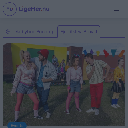
Aabybro-Pandrup
Fjerritslev-Brovst
Events