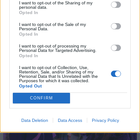
I want to opt-out of the Sharing of my
personal data.
Opted In
Aktuelt
I want to opt-out of the Sale of my
Von Quar sørgede for
Personal Data.
stadionstemning i Bøgeskoven
Opted In
Jesper Hansen
I want to opt-out of processing my
Personal Data for Targeted Advertising.
Opted In
I want to opt-out of Collection, Use,
Retention, Sale, and/or Sharing of my
Personal Data that Is Unrelated with the
Purposes for which it was collected.
Opted Out
CONFIRM
Data Deletion
Data Access
Privacy Policy