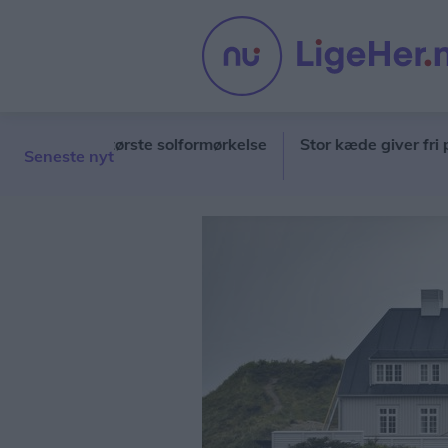
rtiets største solformørkelse
Stor kæde giver fri på barn
Seneste nyt