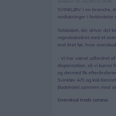
Opdateret 20. maj 2022 kl. 08.48
SVINKLØV: I en branche, de
nedlukninger i forbindelse 
Selskabet, der driver det 
regnskabsåret med et over
end året før, hvor overskud
- Vi har været udfordret 
dispensation, så vi kunne 
og dermed fik efterårsferie
Svinkløv A/S og kok Kennet
Badehotel sammen med sin
Overskud trods corona