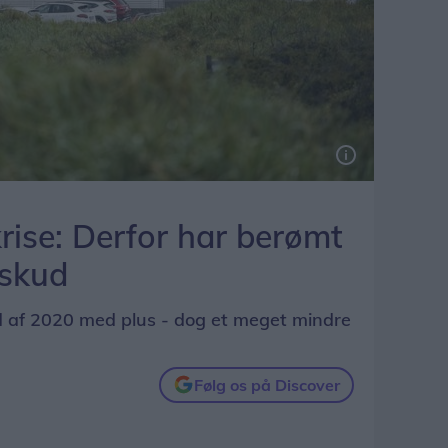
rise: Derfor har berømt
rskud
 af 2020 med plus - dog et meget mindre
Følg os på Discover