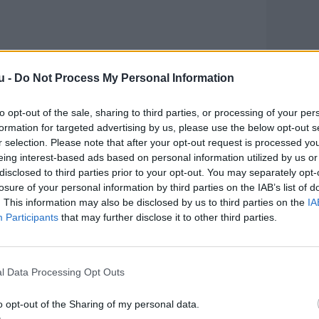
u -
Do Not Process My Personal Information
to opt-out of the sale, sharing to third parties, or processing of your per
formation for targeted advertising by us, please use the below opt-out s
r selection. Please note that after your opt-out request is processed y
eing interest-based ads based on personal information utilized by us or
disclosed to third parties prior to your opt-out. You may separately opt-
losure of your personal information by third parties on the IAB’s list of
. This information may also be disclosed by us to third parties on the
IA
Participants
that may further disclose it to other third parties.
top har sommerstatus, og derfor slet ikke
ger i branchen om vinteren. Andre steder
l Data Processing Opt Outs
d firma-julefrokoster, og dem var der
o opt-out of the Sharing of my personal data.
 spisesteder var lukket ned.