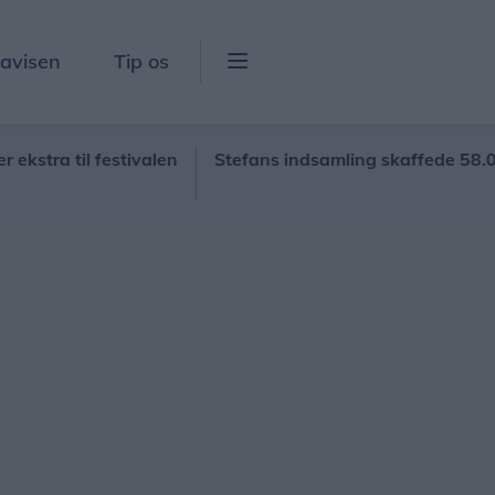
lavisen
Tip os
 til festivalen
Stefans indsamling skaffede 58.000 til 