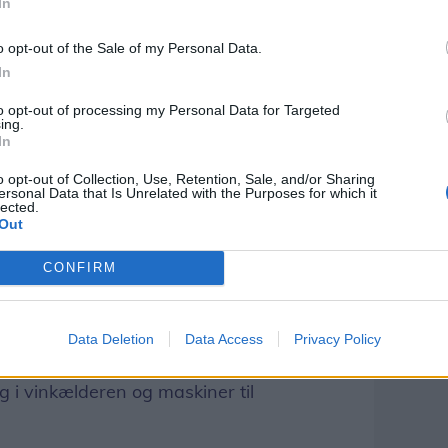
In
ner også, at hans sæsonmedarbejdere
o opt-out of the Sale of my Personal Data.
t kunne åbne, havde han personalet klar. I
In
70 ansatte på lønningsliste heraf mange
to opt-out of processing my Personal Data for Targeted
ing.
In
fra vores faste sæsonpiger, som var villige
o opt-out of Collection, Use, Retention, Sale, and/or Sharing
ersonal Data that Is Unrelated with the Purposes for which it
e. Det er vi meget glade for.
lected.
Out
 det, at coronakrisen i branchen har tæret
CONFIRM
Den er næsten halveret fra 5,2 millioner
er.
Data Deletion
Data Access
Privacy Policy
t på at optimere på hotellet for eksempel
æg i vinkælderen og maskiner til