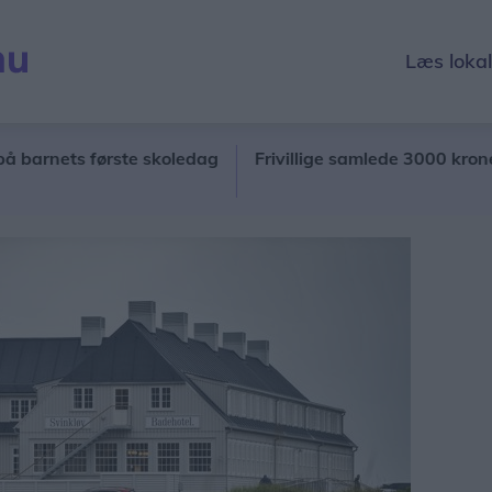
Læs loka
ets første skoledag
Frivillige samlede 3000 kroner ekstra