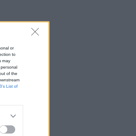
sonal or
ection to
ou may
 personal
out of the
 downstream
B’s List of